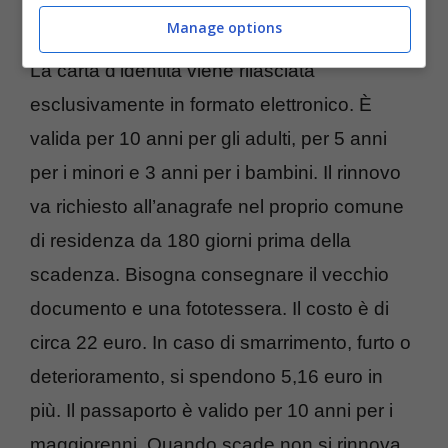
Montipò, l’uomo che ha stupito tutti
Manage options
La carta d’identità viene rilasciata
esclusivamente in formato elettronico. È
valida per 10 anni per gli adulti, per 5 anni
per i minori e 3 anni per i bambini. Il rinnovo
va richiesto all’anagrafe nel proprio comune
di residenza da 180 giorni prima della
scadenza. Bisogna consegnare il vecchio
documento e una fototessera. Il costo è di
circa 22 euro. In caso di smarrimento, furto o
deterioramento, si spendono 5,16 euro in
più. Il passaporto è valido per 10 anni per i
maggiorenni. Quando scade non si rinnova,