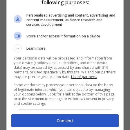
following purposes:
economica rispetto a quelle proposte da
Personalised advertising and content, advertising and
agenzie o scuole guida.
content measurement, audience research and
services development
Store and/or access information on a device
Learn more
Your personal data will be processed and information from
your device (cookies, unique identifiers, and other device
data) may be stored by, accessed by and shared with 319
partners, or used specifically by this site. We and our partners
may use precise geolocation data.
List of partners.
Some vendors may process your personal data on the basis
of legitimate interest, which you can object to by managing
your options below. Look for a link at the bottom of this page
or in the site menu to manage or withdraw consent in privacy
and cookie settings.
Leggi anche:
Doveva diventare muratore
Consent
si è ritrovato miliardario: chi è Fulvio