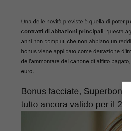
Una delle novità previste è quella di poter
po
contratti di abitazioni principali
. questa ag
anni non compiuti che non abbiano un reddi
bonus viene applicato come detrazione d’i
dell’ammontare del canone di affitto pagato
euro.
Bonus facciate, Superbonus
tutto ancora valido per il 20