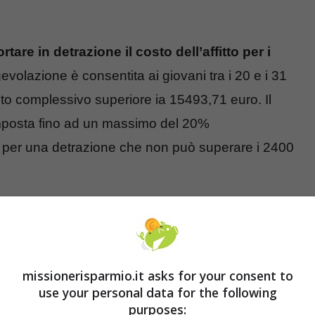
rtare in detrazione il costo dell’affitto per i
evolazione è consentita ai giovani tra i 20 e i 31
to complessivo superiore ia 15493,71 euro. Il
mposta fino ad un massimo del 20%
, per una detrazione che non può superare i 2400
 e agevolazione prima casa:
22
missionerisparmio.it asks for your consent to
use your personal data for the following
purposes: