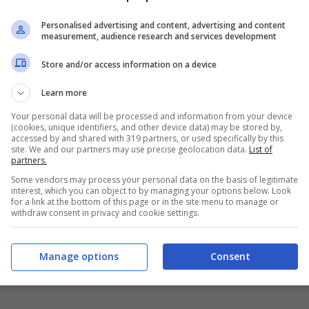
Personalised advertising and content, advertising and content
measurement, audience research and services development
Store and/or access information on a device
Learn more
Your personal data will be processed and information from your device
(cookies, unique identifiers, and other device data) may be stored by,
accessed by and shared with 319 partners, or used specifically by this
site. We and our partners may use precise geolocation data.
List of
partners.
Some vendors may process your personal data on the basis of legitimate
interest, which you can object to by managing your options below. Look
for a link at the bottom of this page or in the site menu to manage or
withdraw consent in privacy and cookie settings.
Manage options
Consent
 bonus da 1000 euro che fai ancora in tempo a