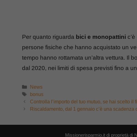
Per quanto riguarda
bici e monopattini
c’è 
persone fisiche che hanno acquistato un ve
tempo hanno rottamata un’altra vettura. Il bo
dal 2020, nei limiti di spesa previsti fino a
Categorie
News
Tag
bonus
Controlla l’importo del tuo mutuo, se hai scelto il 
Riscaldamento, dal 1 gennaio c’è una scadenza og
Missionerisparmio.it di proprietà 