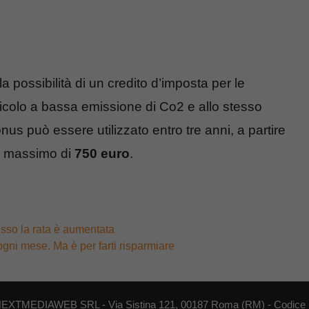
la possibilità di un credito d’imposta per le
icolo a bassa emissione di Co2 e allo stesso
nus può essere utilizzato entro tre anni, a partire
 un massimo di
750 euro
.
fisso la rata è aumentata
ni mese. Ma è per farti risparmiare
di NEXTMEDIAWEB SRL - Via Sistina 121, 00187 Roma (RM) - Codice F