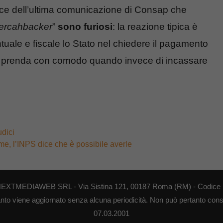
uce dell’ultima comunicazione di Consap che
ercahbacker
”
sono furiosi
: la reazione tipica è
ntuale e fiscale lo Stato nel chiedere il pagamento
la prenda con comodo quando invece di incassare
udici
eme, l’INPS dice che è possibile averle
di NEXTMEDIAWEB SRL - Via Sistina 121, 00187 Roma (RM) - Codice F
anto viene aggiornato senza alcuna periodicità. Non può pertanto consid
07.03.2001