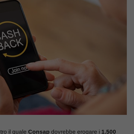
tro il quale
Consap
dovrebbe erogare i
1.500