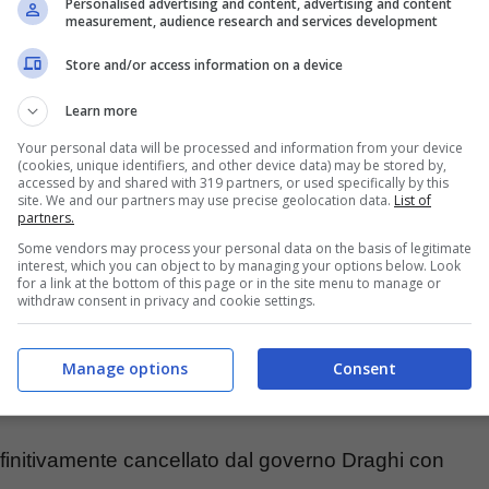
Personalised advertising and content, advertising and content
measurement, audience research and services development
Store and/or access information on a device
Learn more
Your personal data will be processed and information from your device
(cookies, unique identifiers, and other device data) may be stored by,
accessed by and shared with 319 partners, or used specifically by this
site. We and our partners may use precise geolocation data.
List of
partners.
Some vendors may process your personal data on the basis of legitimate
interest, which you can object to by managing your options below. Look
for a link at the bottom of this page or in the site menu to manage or
withdraw consent in privacy and cookie settings.
ioni, cosa accade davvero nel 2022 al tuo
Manage options
Consent
finitivamente cancellato dal governo Draghi con