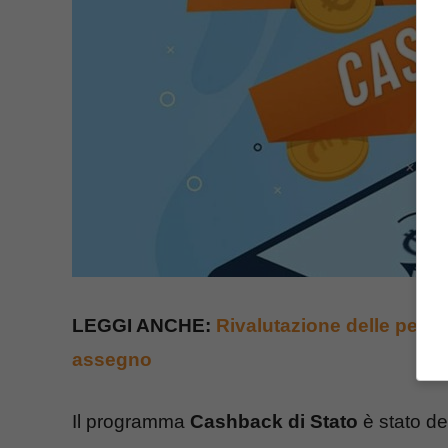
LEGGI ANCHE:
Rivalutazione delle pens
assegno
Il programma
Cashback di Stato
è stato de