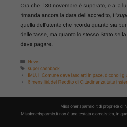
Ora che il 30 novembre è superato, e alla l
rimanda ancora la data dell’accredito, i “
sup
quella dell’utente che ricorda quanto sia pu
delle tasse, ma quanto lo stesso Stato se 
deve pagare.
Categorie
News
Tag
super cashback
IMU, il Comune deve lasciarti in pace, dicono i gi
6 mensilità del Reddito di Cittadinanza tutte insi
Missionerisparmio.it di proprietà 
Missionerisparmio.it non è una testata giornalistica, in qu