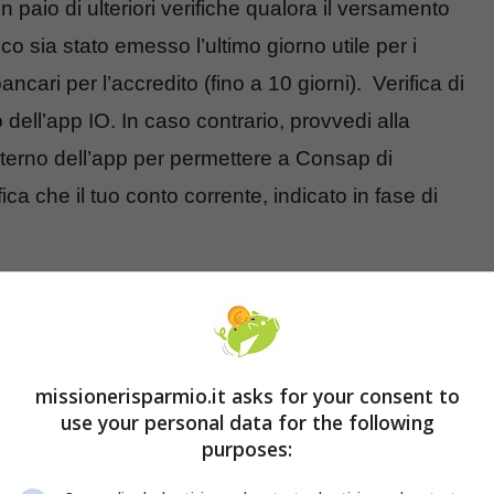
 paio di ulteriori verifiche qualora il versamento
ico sia stato emesso l’ultimo giorno utile per i
ncari per l’accredito (fino a 10 giorni). Verifica di
 dell’app IO. In caso contrario, provvedi alla
interno dell’app per permettere a Consap di
ca che il tuo conto corrente, indicato in fase di
ne finale del Governo
missionerisparmio.it asks for your consent to
use your personal data for the following
purposes: