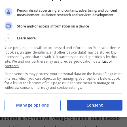
bassare il requisito contributivo
per andare in
Personalised advertising and content, advertising and content
measurement, audience research and services development
ica che le categorie gravose possono andare in
Store and/or access information on a device
maturato
36 anni di contributi
.
Learn more
Your personal data will be processed and information from your device
(cookies, unique identifiers, and other device data) may be stored by,
accessed by and shared with 319 partners, or used specifically by this
site. We and our partners may use precise geolocation data.
List of
partners.
Some vendors may process your personal data on the basis of legitimate
interest, which you can object to by managing your options below. Look
for a link at the bottom of this page or in the site menu to manage or
withdraw consent in privacy and cookie settings.
Manage options
Consent
 secondo la normativa, vengono messi sullo stesso