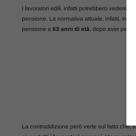
I lavoratori edili, infatti potrebbero vedere
ab
pensione. La normativa attuale, infatti, ind
pensione a
63 anni di età
, dopo aver però 
La contraddizione però verte sul fatto che,