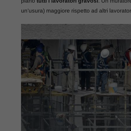
piano
tutti i lavoratori gravosi
. Un muratore
un’usura) maggiore rispetto ad altri lavorator