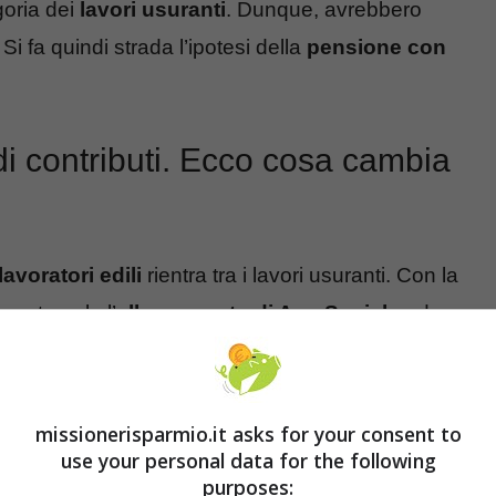
goria dei
lavori usuranti
. Dunque, avrebbero
Si fa quindi strada l’ipotesi della
pensione con
i contributi. Ecco cosa cambia
lavoratori edili
rientra tra i lavori usuranti. Con la
 contempla l’
allargamento di Ape Sociale
ad un
arlando proprio di loro.
ONTI CORRENTI. HAI 15 GIORNI PER CAPIRE
missionerisparmio.it asks for your consent to
use your personal data for the following
purposes: