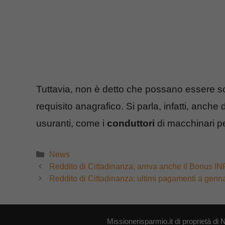
Tuttavia, non è detto che possano essere sol
requisito anagrafico. Si parla, infatti, anche 
usuranti, come i
conduttori
di macchinari pe
Categorie
News
Reddito di Cittadinanza, arriva anche il Bonus IN
Reddito di Cittadinanza: ultimi pagamenti a genna
Missionerisparmio.it di proprietà 