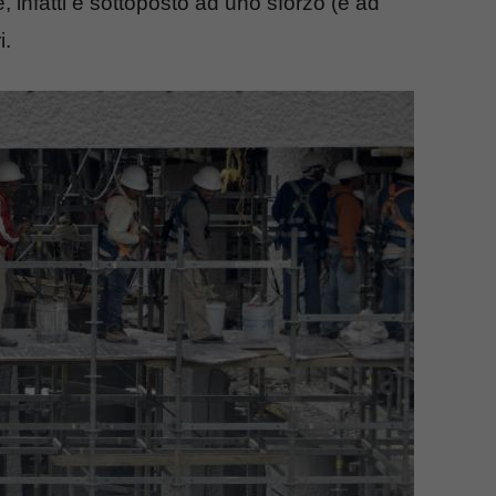
, infatti è sottoposto ad uno sforzo (e ad
i.