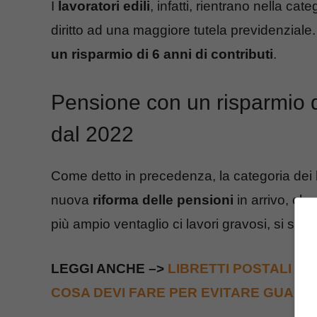
I
lavoratori edili
, infatti, rientrano nella cate
diritto ad una maggiore tutela previdenziale. 
un risparmio di 6 anni di contributi
.
Pensione con un risparmio d
dal 2022
Come detto in precedenza, la categoria dei
nuova
riforma delle pensioni
in arrivo, che
più ampio ventaglio ci lavori gravosi, si sta p
LEGGI ANCHE –>
LIBRETTI POSTALI E C
COSA DEVI FARE PER EVITARE GUAI