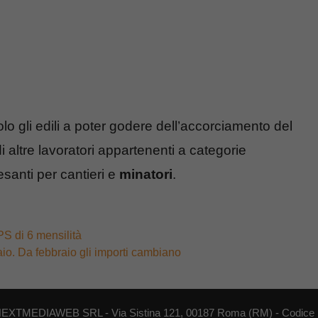
o gli edili a poter godere dell’accorciamento del
di altre lavoratori appartenenti a categorie
santi per cantieri e
minatori
.
PS di 6 mensilità
io. Da febbraio gli importi cambiano
di NEXTMEDIAWEB SRL - Via Sistina 121, 00187 Roma (RM) - Codice F