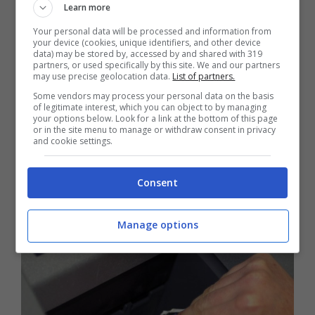
Learn more
Questo perché il primo maggio 2022 è una
Your personal data will be processed and information from
your device (cookies, unique identifiers, and other device
domenica
, dunque il pagamento delle
data) may be stored by, accessed by and shared with 319
partners, or used specifically by this site. We and our partners
pensioni di questo mese avverrà nel
may use precise geolocation data.
List of partners.
Some vendors may process your personal data on the basis
secondo giorno del mese
. Dunque, per
of legitimate interest, which you can object to by managing
your options below. Look for a link at the bottom of this page
esigenze di calendario, nel mese di maggio
or in the site menu to manage or withdraw consent in privacy
and cookie settings.
l’erogazione degli assegni pensionistici non
avverrà dal primo giorno del mese, com’è
Consent
invece avvenuto durante il mese di aprile.
Manage options