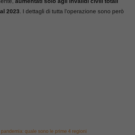
mente,
aumentati solo agli invalidi civili totali
dal 2023
. I dettagli di tutta l’operazione sono però
a pandemia: quale sono le prime 4 regioni