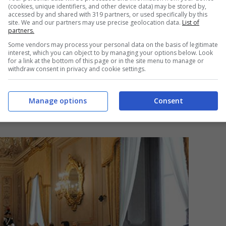
(cookies, unique identifiers, and other device data) may be stored by,
accessed by and shared with 319 partners, or used specifically by this
site. We and our partners may use precise geolocation data.
List of
partners.
Some vendors may process your personal data on the basis of legitimate
interest, which you can object to by managing your options below. Look
for a link at the bottom of this page or in the site menu to manage or
withdraw consent in privacy and cookie settings.
Manage options
Consent