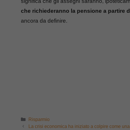
significa che gli assegni saranno, ipotetica
che richiederanno la pensione a partire 
ancora da definire.
Categorie
Risparmio
La crisi economica ha iniziato a colpire come un