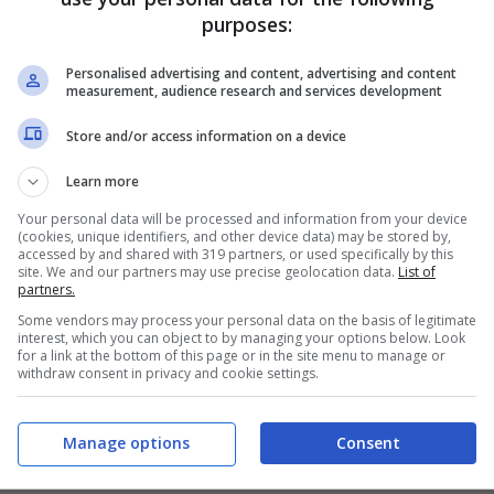
oste Italiane.
purposes:
Personalised advertising and content, advertising and content
measurement, audience research and services development
Store and/or access information on a device
Learn more
Your personal data will be processed and information from your device
(cookies, unique identifiers, and other device data) may be stored by,
accessed by and shared with 319 partners, or used specifically by this
site. We and our partners may use precise geolocation data.
List of
partners.
Some vendors may process your personal data on the basis of legitimate
interest, which you can object to by managing your options below. Look
 dal
1° giugno 2022
. Per evitare assembramenti
for a link at the bottom of this page or in the site menu to manage or
withdraw consent in privacy and cookie settings.
di turnazione alfabetica per il ritiro delle
essità di tutelare la salute di clienti e
Manage options
Consent