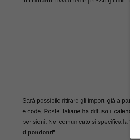
in
contanti
, ovviamente presso gli uffici di P
Sarà possibile ritirare gli importi già a partire
e code, Poste Italiane ha diffuso il calendario 
pensioni. Nel comunicato si specifica la “
nec
dipendenti
”.