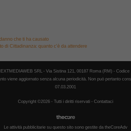
l danno che ti ha causato
to di Cittadinanza: quanto c’è da attendere
di NEXTMEDIAWEB SRL - Via Sistina 121, 00187 Roma (RM) - Codice F
anto viene aggiornato senza alcuna periodicità. Non può pertanto consid
07.03.2001
Copyright ©2026 - Tutti i diritti riservati -
Contattaci
Le attività pubblicitarie su questo sito sono gestite da theCoreAdv