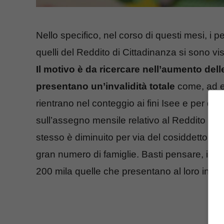
Nello specifico, nel corso di questi mesi, i p
quelli del Reddito di Cittadinanza si sono vi
Il motivo è da ricercare nell’aumento del
presentano un’invalidità totale
come, ad ese
rientrano nel conteggio ai fini Isee e per qu
sull’assegno mensile relativo al Reddito di C
stesso è diminuito per via del cosiddetto
ad
gran numero di famiglie. Basti pensare, infatti
200 mila quelle che presentano al loro inter