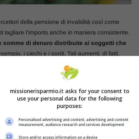
ercettori della pensione di invalidità così come
sti tagliare l’importo anche in maniera consistente.
le somme di denaro distribuite ai soggetti che
mpio, i ciechi e i sordi. Tali aumenti, di fatti,
esto hanno determinato inevitabili effetti anche
ittadinanza. In poche parole, l’importo dello
eguamento al milione
. A rientrare ci sono un
missionerisparmio.it asks for your consent to
, che secondo i dati forniti dall’
Inps
, sono più di
use your personal data for the following
purposes:
no persone con disabilità.
Personalised advertising and content, advertising and content
measurement, audience research and services development
Store and/or access information on a device