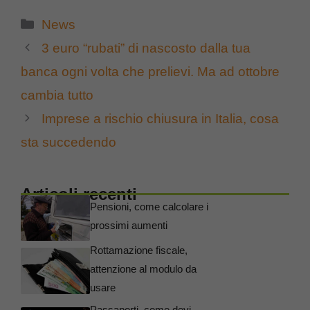
Categorie
News
3 euro “rubati” di nascosto dalla tua
banca ogni volta che prelievi. Ma ad ottobre
cambia tutto
Imprese a rischio chiusura in Italia, cosa
sta succedendo
Articoli recenti
Pensioni, come calcolare i
prossimi aumenti
Rottamazione fiscale,
attenzione al modulo da
usare
Passaporti, come devi