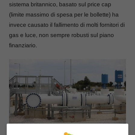
sistema britannico, basato sul price cap
(limite massimo di spesa per le bollette) ha
invece causato il fallimento di molti fornitori di
gas e luce, non sempre robusti sul piano
finanziario.