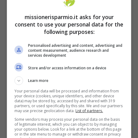
missionerisparmio.it asks for your
consent to use your personal data for the
following purposes:
Personalised advertising and content, advertising and
content measurement, audience research and
services development
Store and/or access information on a device
Learn more
Gas, la strada rimane solo quella del
Your personal data will be processed and information from
razionamento
your device (cookies, unique identifiers, and other device
data) may be stored by, accessed by and shared with 319
partners, or used specifically by this site. We and our partners
may use precise geolocation data.
List of partners.
Gli
Stati Uniti
sono invece focalizzati
Some vendors may process your personal data on the basis
sull’inflazione, con Joe Biden che se l’è
of legitimate interest, which you can object to by managing
your options below. Look for a link at the bottom of this page
presa con le raffinerie e i distributori.
or in the site menu to manage or withdraw consent in privacy