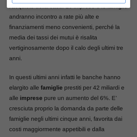
l’acquisto della casa. Le imprese e le famiglie
andranno incontro a rate più alte e
finanziamenti meno convenienti, perché la
media dei tassi dei mutui è risalita
vertiginosamente dopo il calo degli ultimi tre
anni.
In questi ultimi anni infatti le banche hanno
elargito alle
famiglie
prestiti per 42 miliardi e
alle
imprese
pure un aumento del 6%. E’
cresciuta proprio la domanda da parte delle
famiglie negli ultimi cinque anni, favorita dai
costi maggiormente appetibili e dalla