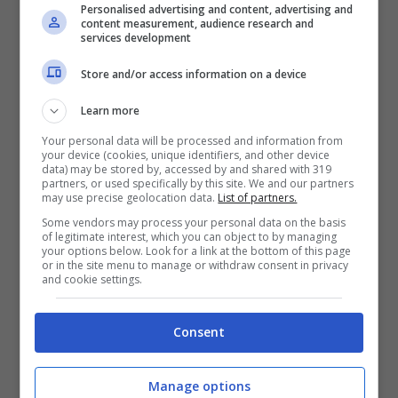
Personalised advertising and content, advertising and
content measurement, audience research and
services development
Store and/or access information on a device
Learn more
Your personal data will be processed and information from
your device (cookies, unique identifiers, and other device
data) may be stored by, accessed by and shared with 319
partners, or used specifically by this site. We and our partners
may use precise geolocation data.
List of partners.
Some vendors may process your personal data on the basis
of legitimate interest, which you can object to by managing
Mutui, i dati degli ultimi anni e le
your options below. Look for a link at the bottom of this page
or in the site menu to manage or withdraw consent in privacy
conseguenze
and cookie settings.
Ma secondo Sileoni il pericolo più grave è
Consent
che il mattone possa “
ingessarsi
“, con le
banche che faranno fatica a finanziare
Manage options