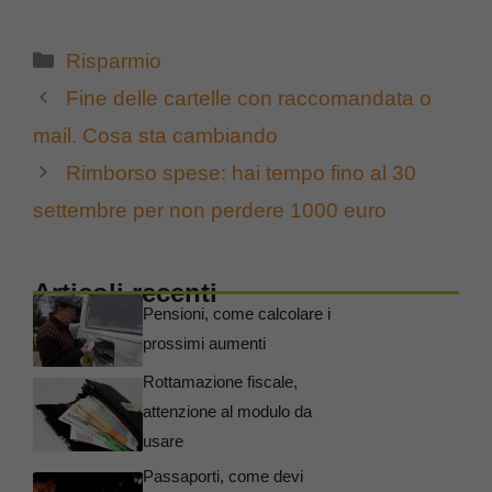
Categorie
Risparmio
Fine delle cartelle con raccomandata o
mail. Cosa sta cambiando
Rimborso spese: hai tempo fino al 30
settembre per non perdere 1000 euro
Articoli recenti
Pensioni, come calcolare i
prossimi aumenti
Rottamazione fiscale,
attenzione al modulo da
usare
Passaporti, come devi