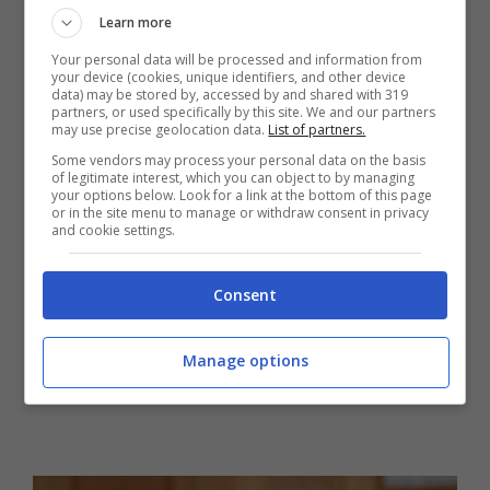
Learn more
regolamentazione così improvvisa e severa
Your personal data will be processed and information from
da parte dell’Unione Europea ha
your device (cookies, unique identifiers, and other device
data) may be stored by, accessed by and shared with 319
immediatamente dato il via a un aumento
partners, or used specifically by this site. We and our partners
may use precise geolocation data.
List of partners.
generale dei prezzi dell’energia.
Some vendors may process your personal data on the basis
of legitimate interest, which you can object to by managing
your options below. Look for a link at the bottom of this page
or in the site menu to manage or withdraw consent in privacy
and cookie settings.
Consent
Manage options