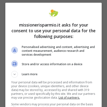
energia in vista dell’inverno, visto che per
quel momento sarà disponible solo il gas in
stoccaggio. Questo significa che ci sarà
missionerisparmio.it asks for your
soltanto il gas messo nelle scorte dello Stato
consent to use your personal data for the
following purposes:
e difficilmente si potranno rimpinguare in
maniera adeguata le cisterne. Al momento,
Personalised advertising and content, advertising and
content measurement, audience research and
tuttavia, la situazione non è così critica, visto
services development
che su una domanda di 155 milioni di metri
Store and/or access information on a device
cubi di gas, ce ne sono in entrata 195 milioni
Learn more
di metri cubi. Il Ministero della Transizione
Your personal data will be processed and information from
Ecologica sta già provvedendo ai piani futuri.
your device (cookies, unique identifiers, and other device
data) may be stored by, accessed by and shared with 319
partners, or used specifically by this site. We and our partners
may use precise geolocation data.
List of partners.
Some vendors may process your personal data on the basis