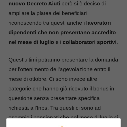
nuovo Decreto Aiuti
però si è deciso di
ampliare la platea dei beneficiari
riconoscendo tra questi anche i
lavoratori
dipendenti che non presentano accredito
nel mese di luglio
e i
collaboratori sportivi
.
Quest’ultimi potranno presentare la domanda
per l’ottenimento dell’agevolazione entro il
mese di ottobre. Ci sono invece altre
categorie che hanno già ricevuto il bonus in
questione senza presentare specifica
richiesta all’Inps. Tra questi ci sono ad
esempio i pensionati che nel mese di luglio si