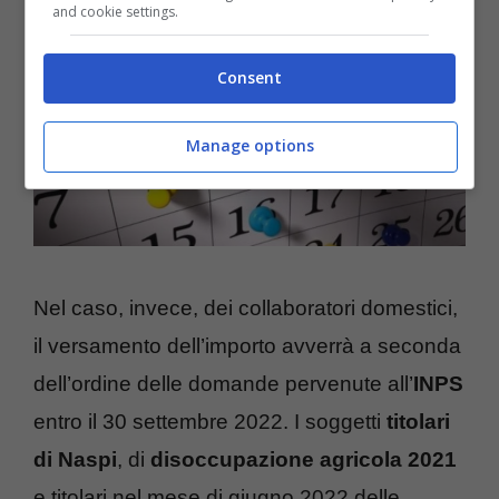
and cookie settings.
Consent
Manage options
Nel caso, invece, dei collaboratori domestici,
il versamento dell’importo avverrà a seconda
dell’ordine delle domande pervenute all’
INPS
entro il 30 settembre 2022. I soggetti
titolari
di Naspi
, di
disoccupazione agricola 2021
e titolari nel mese di giugno 2022 delle