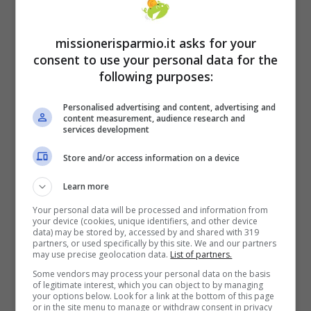
sono visti accreditare al somma sul cedolino.
Ciò vale anche nel caso dei percettori del
missionerisparmio.it asks for your
Reddito che difatti non hanno dovuto
consent to use your personal data for the
presentare la richiesta, ricevendo il bonus
following purposes:
direttamente sull’assegno di luglio.
Personalised advertising and content, advertising and
content measurement, audience research and
services development
Store and/or access information on a device
Learn more
Your personal data will be processed and information from
your device (cookies, unique identifiers, and other device
data) may be stored by, accessed by and shared with 319
partners, or used specifically by this site. We and our partners
may use precise geolocation data.
List of partners.
Some vendors may process your personal data on the basis
of legitimate interest, which you can object to by managing
your options below. Look for a link at the bottom of this page
or in the site menu to manage or withdraw consent in privacy