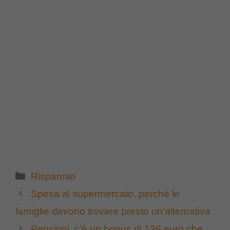
Categorie
Risparmio
Spesa al supermercato, perchè le
famiglie devono trovare presto un’alternativa
Pensioni, c’è un bonus di 136 euro che