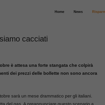
Home
News
Rispar
 siamo cacciati
obre è attesa una forte stangata che colpirà
menti dei prezzi delle bollette non sono ancora
Ottobre sarà un mese drammatico per gli italiani.
olletta del gas. A preannunciare questo scenario a