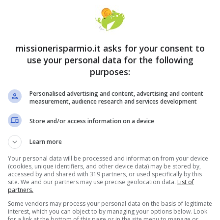
 del contatore, la spesa per gli oneri di sistema e
la materia gas. L’ente ha deciso di non utilizzare
 del mercato all’ingrosso ma la media dei prezzi
missionerisparmio.it asks for your consent to
ano, aumentando la frequenza di aggiornamento del
use your personal data for the following
purposes:
rale. L’intervento adottato mira a rendere più
bilità del gas risente della situazione geopolitica
Personalised advertising and content, advertising and content
measurement, audience research and services development
Store and/or access information on a device
Learn more
Your personal data will be processed and information from your device
(cookies, unique identifiers, and other device data) may be stored by,
accessed by and shared with 319 partners, or used specifically by this
site. We and our partners may use precise geolocation data.
List of
partners.
Some vendors may process your personal data on the basis of legitimate
interest, which you can object to by managing your options below. Look
for a link at the bottom of this page or in the site menu to manage or