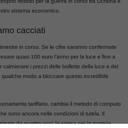
roprio reddito per la guerra in corso tra Ucraina e
nostro sistema economico.
iamo cacciati
 trimestre in corso. Se le cifre saranno confermate
 pesare quasi 100 euro l’anno per la luce e fino a
calmierare i prezzi delle bollette della luce e del
n qualche modo a bloccare questo incredibile
iornamento tariffario, cambia il metodo di computo
che sono ancora nelle condizioni di tutela. Il
minato da quattro voci: la spesa per la materia