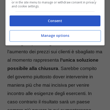
or in the site menu to manage or withdraw consent in privacy
and cookie settings.
Consent
Manage options
Per la gran parte degli esercenti scaricare
l’aumento dei prezzi sui clienti è sbagliato ma
al momento rappresenta
l’unica soluzione
possibile alla chiusura
. Sarebbe compito
del governo piuttosto dover intervenire in
maniera più che mai incisiva per venire
incontro alle esigenze degli esercenti. In
caso contrario il risultato sarà un paese