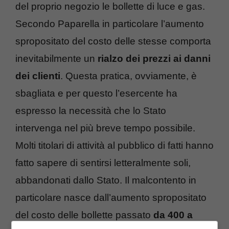
del proprio negozio le bollette di luce e gas.
Secondo Paparella in particolare l’aumento
spropositato del costo delle stesse comporta
inevitabilmente un
rialzo dei prezzi ai danni
dei clienti
. Questa pratica, ovviamente, è
sbagliata e per questo l’esercente ha
espresso la necessità che lo Stato
intervenga nel più breve tempo possibile.
Molti titolari di attività al pubblico di fatti hanno
fatto sapere di sentirsi letteralmente soli,
abbandonati dallo Stato. Il malcontento in
particolare nasce dall’aumento spropositato
del costo delle bollette passato
da 400 a