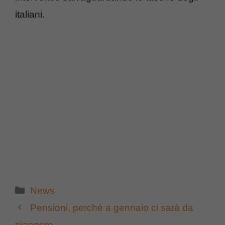
italiani.
Categorie
News
Pensioni, perchè a gennaio ci sarà da
piangere