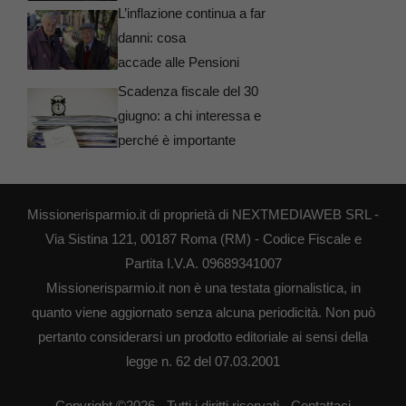
L’inflazione continua a far
danni: cosa
accade alle Pensioni
Scadenza fiscale del 30
giugno: a chi interessa e
perché è importante
Missionerisparmio.it di proprietà di NEXTMEDIAWEB SRL -
Via Sistina 121, 00187 Roma (RM) - Codice Fiscale e
Partita I.V.A. 09689341007
Missionerisparmio.it non è una testata giornalistica, in
quanto viene aggiornato senza alcuna periodicità. Non può
pertanto considerarsi un prodotto editoriale ai sensi della
legge n. 62 del 07.03.2001
Copyright ©2026 - Tutti i diritti riservati -
Contattaci