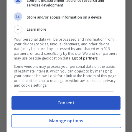
content measurement, audience research and
regolate dalla vecchia legge Fornero, mai
services development
abrogata ma calmierata dalle diverse
Store and/or access information on a device
iniziative del Governo, a partire da Quota
Learn more
100. Il leader della Lega
Matteo Salvini si è
Your personal data will be processed and information from
già espresso
in merito alla questione,
your device (cookies, unique identifiers, and other device
data) may be stored by, accessed by and shared with 319
partners, or used specifically by this site. We and our partners
diverse volte.
may use precise geolocation data.
List of partners.
Some vendors may process your personal data on the basis
of legitimate interest, which you can object to by managing
your options below. Look for a link at the bottom of this page
or in the site menu to manage or withdraw consent in privacy
and cookie settings.
Consent
Manage options