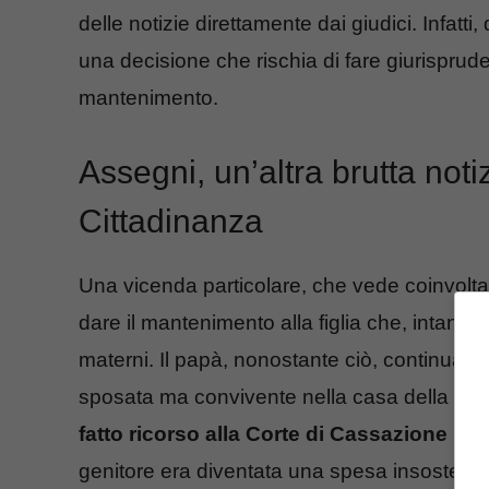
delle notizie direttamente dai giudici. Infatt
una decisione che rischia di fare giurisprud
mantenimento.
Assegni, un’altra brutta notiz
Cittadinanza
Una vicenda particolare, che vede coinvolta u
dare il mantenimento alla figlia che, intanto,
materni. Il papà, nonostante ciò, continuava 
sposata ma convivente nella casa della ma
fatto ricorso alla Corte di Cassazione p
genitore era diventata una spesa insostenibil