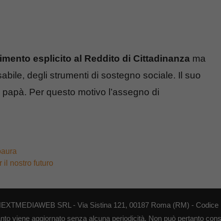
rimento esplicito al Reddito di Cittadinanza
ma
abile, degli strumenti di sostegno sociale. Il suo
 papà. Per questo motivo l’assegno di
paura
il nostro futuro
di NEXTMEDIAWEB SRL - Via Sistina 121, 00187 Roma (RM) - Codice F
anto viene aggiornato senza alcuna periodicità. Non può pertanto consid