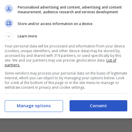
ito lavorativo. Anche il quotidiano il
Messaggero
Personalised advertising and content, advertising and content
measurement, audience research and services development
Store and/or access information on a device
za, ci sono persone che intascano sia il sussidio
Learn more
 possibile farlo?
Your personal data will be processed and information from your device
(cookies, unique identifiers, and other device data) may be stored by,
accessed by and shared with 319 partners, or used specifically by this
site. We and our partners may use precise geolocation data.
List of
partners.
Some vendors may process your personal data on the basis of legitimate
interest, which you can object to by managing your options below. Look
for a link at the bottom of this page or in the site menu to manage or
withdraw consent in privacy and cookie settings.
Manage options
Consent