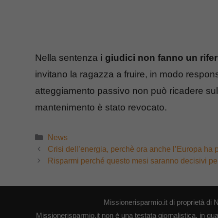
Nella sentenza
i giudici non fanno un rife
invitano la ragazza a fruire, in modo respons
atteggiamento passivo non può ricadere sul
mantenimento è stato revocato.
Categorie
News
Crisi dell’energia, perchè ora anche l’Europa ha 
Risparmi perché questo mesi saranno decisivi per 
Missionerisparmio.it di proprietà 
Missionerisparmio.it non è una testata giornalistica, in qu