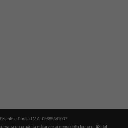
iscale e Partita I.V.A. 09689341007
erarsi un prodotto editoriale ai sensi della legge n. 62 del