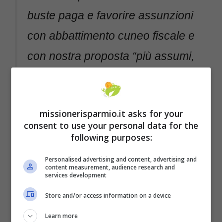
buste paga e favorire assunzioni
con abbattimento cuneo fiscale e
con nostra proposta “più assumi,
meno tasse paghi”. Non voglio
uno Stato che metta in tasca i
missionerisparmio.it asks for your
soldi ai cittadini per stare a casa,
consent to use your personal data for the
ma che crei condizioni per una
following purposes:
vita più che dignitosa
Personalised advertising and content, advertising and
content measurement, audience research and
services development
pic.twitter.com/gIwMFt1LFI
Store and/or access information on a device
— Giorgia Meloni
Learn more