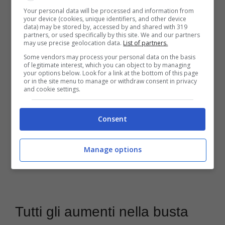
Your personal data will be processed and information from
(@GiorgiaMeloni)
August 11,
your device (cookies, unique identifiers, and other device
data) may be stored by, accessed by and shared with 319
2022
partners, or used specifically by this site. We and our partners
may use precise geolocation data.
List of partners.
Some vendors may process your personal data on the basis
of legitimate interest, which you can object to by managing
your options below. Look for a link at the bottom of this page
or in the site menu to manage or withdraw consent in privacy
and cookie settings.
Consent
Manage options
Tutti gli aumenti nella busta