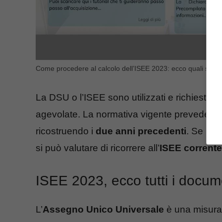
Come procedere al calcolo dell’ISEE 2023: ecco quali sono
La DSU o l’ISEE sono utilizzati e richiesti dag
agevolate. La normativa vigente prevede che l
ricostruendo i
due anni precedenti
. Se in 
si può valutare di ricorrere all’
ISEE corrente
ISEE 2023, ecco tutti i docume
L’
Assegno Unico Universale
è una misura d