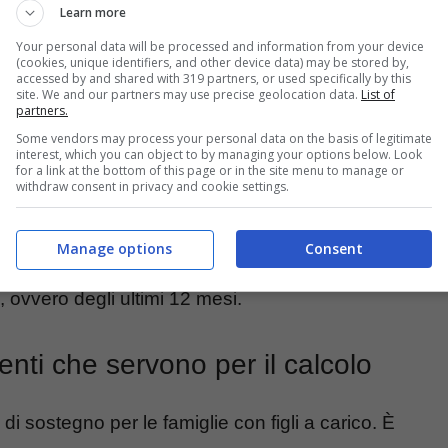
Learn more
Your personal data will be processed and information from your device
(cookies, unique identifiers, and other device data) may be stored by,
accessed by and shared with 319 partners, or used specifically by this
site. We and our partners may use precise geolocation data.
List of
partners.
Some vendors may process your personal data on the basis of legitimate
 i documenti e le scadenze – Missione Risparmio.
interest, which you can object to by managing your options below. Look
for a link at the bottom of this page or in the site menu to manage or
withdraw consent in privacy and cookie settings.
li enti che fanno richiesta di prestazioni sociali
’ISEE valuti il patrimonio ed il reddito familiare,
Manage options
Consent
questo periodo ci fossero stati dei peggioramenti,
, ovvero degli ultimi 12 mesi.
nti che servono per il calcolo
i sostegno per le famiglie con figli a carico. È