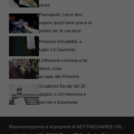
usare
Passaporti, come devi
sapere quest’anno prima di
partire per le vacanze
Pensioni d’invalidità, a
luglio c’è l’aumento
L’inflazione continua a far
danni: cosa
accade alle Pensioni
Scadenza fiscale del 30
giugno: a chi interessa e
perché è importante
Missionerisparmio.it di proprietà di NEXTMEDIAWEB SRL -