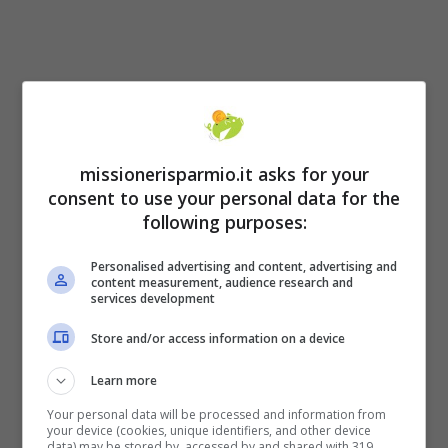
missionerisparmio.it asks for your
consent to use your personal data for the
Adesso toccherà ad Emmanuel
Macron
following purposes:
intervenire. Il Presidente della Repubblica
Personalised advertising and content, advertising and
content measurement, audience research and
francese ha già messo in agenda questa
services development
questione. E’ in atto uno scontro tra i
Store and/or access information on a device
sindacati e la premier
Elisabeth Borne
che
Learn more
vuole chiudere l’argomento entro maggio.
Your personal data will be processed and information from
Intanto i sindacati fanno sapere che gli
your device (cookies, unique identifiers, and other device
data) may be stored by, accessed by and shared with 319