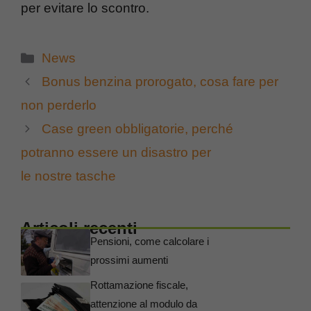
per evitare lo scontro.
Categorie
News
Bonus benzina prorogato, cosa fare per
non perderlo
Case green obbligatorie, perché
potranno essere un disastro per
le nostre tasche
Articoli recenti
Pensioni, come calcolare i
prossimi aumenti
Rottamazione fiscale,
attenzione al modulo da