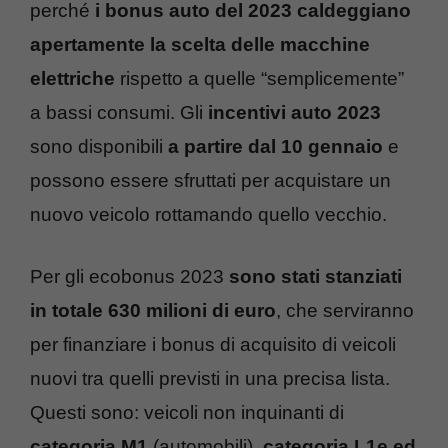
perché
i bonus auto del 2023 caldeggiano
apertamente la scelta delle macchine
elettriche
rispetto a quelle “semplicemente”
a bassi consumi. Gli
incentivi auto 2023
sono disponibili
a partire dal 10 gennaio
e
possono essere sfruttati per acquistare un
nuovo veicolo rottamando quello vecchio.
Per gli ecobonus 2023
sono stati stanziati
in totale 630 milioni di euro
, che serviranno
per finanziare i bonus di acquisito di veicoli
nuovi tra quelli previsti in una precisa lista.
Questi sono: veicoli non inquinanti di
categoria M1
(automobili),
categoria L1e ed