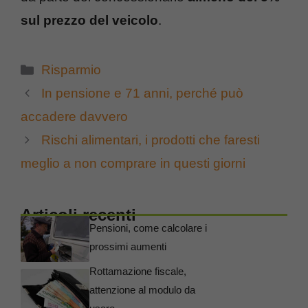
sul prezzo del veicolo
.
Categorie
Risparmio
In pensione e 71 anni, perché può
accadere davvero
Rischi alimentari, i prodotti che faresti
meglio a non comprare in questi giorni
Articoli recenti
Pensioni, come calcolare i
prossimi aumenti
Rottamazione fiscale,
attenzione al modulo da