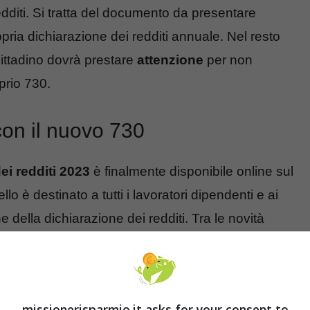
edditi. Si tratta del documento da presentare
opria dichiarazione dei redditi annuale. Nel resto
 cittadino dovrà prestare
attenzione
per non
prio 730.
con il nuovo 730
ei redditi 2023
è finalmente disponibile online sul
o è destinato a tutti i lavoratori dipendenti e ai
 della dichiarazione dei redditi. Tra le novità
 che presentano il 730
non devono effettuare
gono effettuati direttamente sulla retribuzione o
 di luglio o di agosto.
missionerisparmio.it asks for your consent to