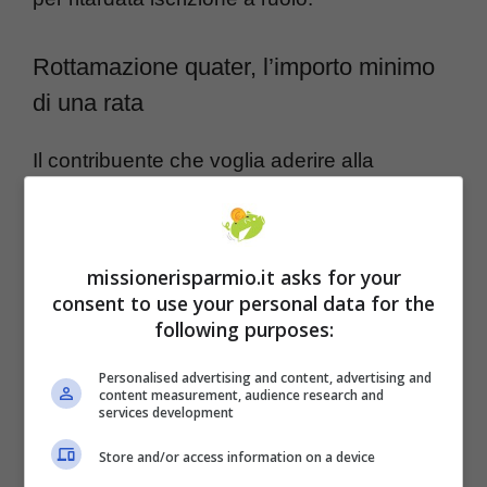
Rottamazione quater, l’importo minimo
di una rata
Il contribuente che voglia aderire alla
sanatoria delle cartelle deve presentare la
domanda all’ADER entro il 30 aprile. Il
prospetto informativo si può scaricare e
missionerisparmio.it asks for your
consent to use your personal data for the
specifica per quali cartelle è possibile
following purposes:
presentare la domanda. Il totale per la
Personalised advertising and content, advertising and
rottamazione-quater può essere versato in
content measurement, audience research and
services development
un’unica soluzione entro il 31 luglio 2023 o in
un massimo di 118 rate consecutive per 5
Store and/or access information on a device