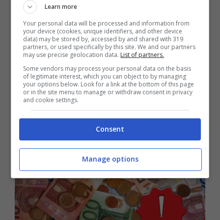
anni, di cui le prime scadono il 31 luglio e il
Learn more
30 novembre 2023.
Your personal data will be processed and information from
your device (cookies, unique identifiers, and other device
data) may be stored by, accessed by and shared with 319
partners, or used specifically by this site. We and our partners
may use precise geolocation data.
List of partners.
Some vendors may process your personal data on the basis
of legitimate interest, which you can object to by managing
your options below. Look for a link at the bottom of this page
or in the site menu to manage or withdraw consent in privacy
and cookie settings.
Consent
Manage options