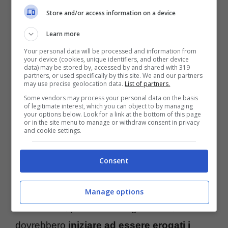
nido. Sbagliare uno solo dei passaggi può
Store and/or access information on a device
davvero fare perdere il sussidio anche se,
Learn more
per reddito e Isee, se ne avrebbe diritto.
Your personal data will be processed and information from
your device (cookies, unique identifiers, and other device
data) may be stored by, accessed by and shared with 319
partners, or used specifically by this site. We and our partners
may use precise geolocation data.
List of partners.
Some vendors may process your personal data on the basis
of legitimate interest, which you can object to by managing
your options below. Look for a link at the bottom of this page
or in the site menu to manage or withdraw consent in privacy
and cookie settings.
Consent
Manage options
Il
21 marzo
, per chi ha allegato tutto,
dovrebbero
iniziare ad essere erogati i