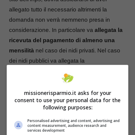
allegato tutto il necessario altrimenti la
domanda non verrà nemmeno presa in
considerazione. In particolare va
allegata la
ricevuta del pagamento di almeno una
mensilità
nel caso dei nidi privati. Nel caso
dei nidi pubblici va allegata la
documentazione che attesti l’iscrizione del
bambino presso l’istituto.
missionerisparmio.it asks for your
consent to use your personal data for the
Inoltre per ottenere il bonus nido è
following purposes:
necessario che il genitore che fa la richiesta
sul sito dell’Inps sia lo stesso che ha
Personalised advertising and content, advertising and
content measurement, audience research and
provveduto al pagamento della retta dell’asilo
services development