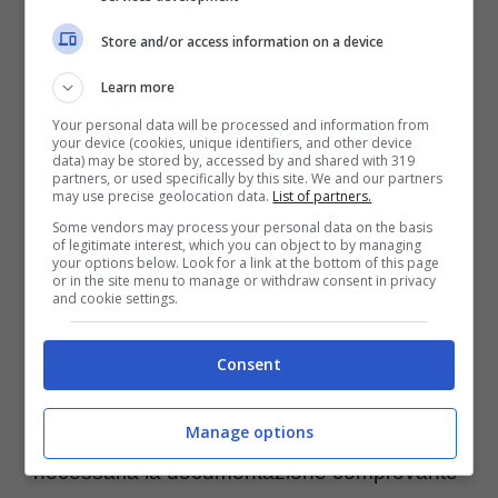
Store and/or access information on a device
Learn more
Your personal data will be processed and information from
your device (cookies, unique identifiers, and other device
data) may be stored by, accessed by and shared with 319
partners, or used specifically by this site. We and our partners
Apre la piattaforma Inps – Missionerisparmio.it
may use precise geolocation data.
List of partners.
Some vendors may process your personal data on the basis
I lavoratori che svolgono
mansioni faticose
of legitimate interest, which you can object to by managing
your options below. Look for a link at the bottom of this page
e usurati hanno la possibilità di andare in
or in the site menu to manage or withdraw consent in privacy
and cookie settings.
pensione anticipata dai
61 anni e 7 mesi di
età
. La domanda per la pensione anticipata
Consent
deve essere presentata all’Inps
entro il 1°
Manage options
maggio 2023
per via telematica. Inoltre, sarà
necessaria la documentazione comprovante