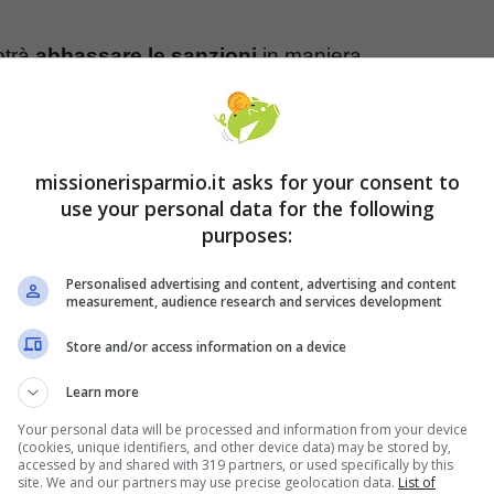
otrà
abbassare le sanzioni
in maniera
iù il 10% oltre all’importo dovuto e non versato, ma
che l’Agenzia delle Entrate attraverso la
circolare
missionerisparmio.it asks for your consent to
use your personal data for the following
purposes:
tamazione: tutti i dettagli
Personalised advertising and content, advertising and content
measurement, audience research and services development
oloro che, al 1° gennaio 2023, non avevano
to
della prima rata, così come dettagliato
Store and/or access information on a device
 coloro che hanno ricevuto una lettera
da gennaio
Learn more
possono usufruire della rottamazione.
Your personal data will be processed and information from your device
(cookies, unique identifiers, and other device data) may be stored by,
accessed by and shared with 319 partners, or used specifically by this
site. We and our partners may use precise geolocation data.
List of