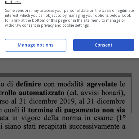
partners.
Some vendors may process your personal data on the basis of legitimate
interest, which you can object to by managing your options below. Look
for a link at the bottom of this page or in the site menu to manage or
withdraw consent in privacy and cookie settings.
Manage options
Consent