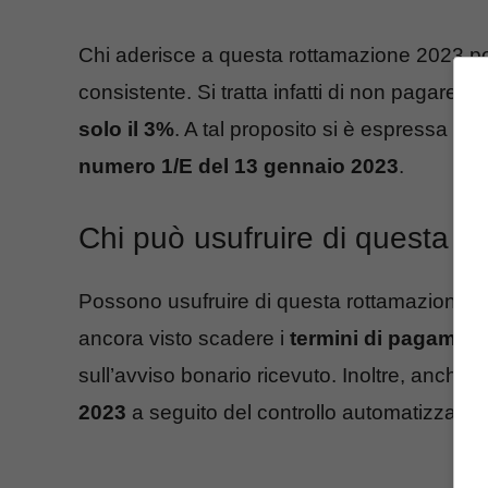
Chi aderisce a questa rottamazione 2023 p
consistente. Si tratta infatti di non pagare p
solo il 3%
. A tal proposito si è espressa an
numero 1/E del 13 gennaio 2023
.
Chi può usufruire di questa rot
Possono usufruire di questa rottamazione c
ancora visto scadere i
termini di pagamen
sull’avviso bonario ricevuto. Inoltre, anche
2023
a seguito del controllo automatizzato 