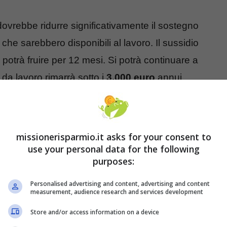
 dovrebbe ridurre significativamente il sostegno
he sarebbero disponibili al lavoro. Il sussidio
 potrà fruire per 12 mesi. Si potrà continuare a
 da lavoro rimarrà sotto i
3.000 euro
annui.
Meloni per salvare le pensioni
missionerisparmio.it asks for your consent to
no per il Salone del Mobile 2023, ha spiegato una
use your personal data for the following
di percorrere per risolvere lo squilibrio fra
purposes:
vora il governo non è risolverlo con i migranti ma
Personalised advertising and content, advertising and content
ata che è il
lavoro femminile
“.
measurement, audience research and services development
Store and/or access information on a device