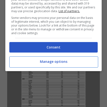
data) may be stored by, accessed by and shared with 319
delle retribuzioni e delle pensioni all’aumento
partners, or used specifically by this site. We and our partners
may use precise geolocation data.
List of partners.
dei prezzi, infatti, si verifica infatti una lenta e
Some vendors may process your personal data on the basis
costante
perdita del potere d’acquisto
, più
of legitimate interest, which you can object to by managing
your options below. Look for a link at the bottom of this page
accentuata sulle fasce deboli della
or in the site menu to manage or withdraw consent in privacy
and cookie settings.
popolazione.
Consent
Manage options