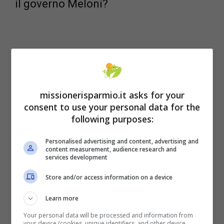
il governo Meloni?
missionerisparmio.it asks for your
consent to use your personal data for the
following purposes:
Personalised advertising and content, advertising and
content measurement, audience research and
services development
A pagare l’alta inflazione sono soprattutto
Store and/or access information on a device
coloro che lavorano come dipendenti ed
Learn more
anche i pensionati. In mancanza di un
Your personal data will be processed and information from
intervento governativo per l’
adeguamento
your device (cookies, unique identifiers, and other device