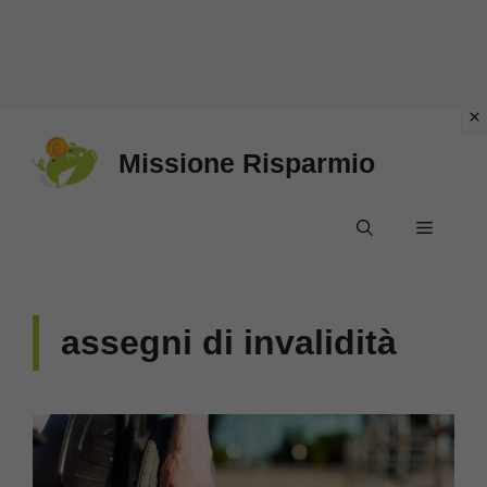
Vai
Missione Risparmio
al
contenuto
Menu
assegni di invalidità