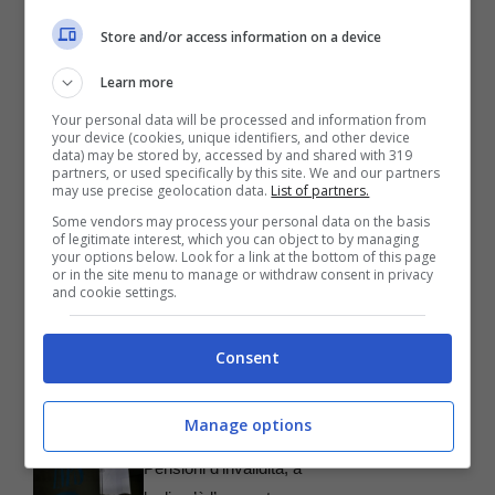
Store and/or access information on a device
Learn more
Your personal data will be processed and information from
your device (cookies, unique identifiers, and other device
data) may be stored by, accessed by and shared with 319
partners, or used specifically by this site. We and our partners
Articoli recenti
may use precise geolocation data.
List of partners.
Pensioni, come calcolare i
Some vendors may process your personal data on the basis
prossimi aumenti
of legitimate interest, which you can object to by managing
your options below. Look for a link at the bottom of this page
Rottamazione fiscale,
or in the site menu to manage or withdraw consent in privacy
and cookie settings.
attenzione al modulo da
usare
Consent
Passaporti, come devi
sapere quest’anno prima di
Manage options
partire per le vacanze
Pensioni d’invalidità, a