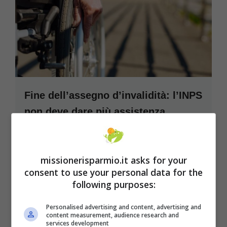
Fine dell’assegno d’invalidità: l’INPS
non deve dare più assistenza,
dicono i giudici. Cosa sta per
accadere
missionerisparmio.it asks for your
L’Inps recepisce le indicazioni della
consent to use your personal data for the
Cassazione. Le polemiche sono già iniziate:
following purposes:
“Decisione molto grave che ...
Leggi tutto
Personalised advertising and content, advertising and
content measurement, audience research and
23 Ottobre 2021
services development