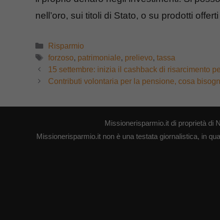
nell’oro, sui titoli di Stato, o su prodotti offer
Categorie
Risparmio
Tag
forzoso
,
patrimoniale
,
prelievo
,
tassa
15 settembre: inizia il cashback di risarcimento per
Contributi volontaria per la pensione, cosa bisogn
Missionerisparmio.it di proprietà 
Missionerisparmio.it non è una testata giornalistica, in qu