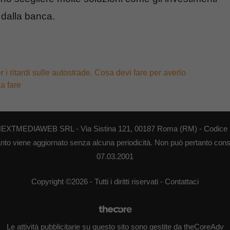
ti dalla banca.
 i ritardi sulle autostrade. Cosa devi fare per averlo
a fare
di NEXTMEDIAWEB SRL - Via Sistina 121, 00187 Roma (RM) - Codice F
anto viene aggiornato senza alcuna periodicità. Non può pertanto consid
07.03.2001
Copyright ©2026 - Tutti i diritti riservati -
Contattaci
Le attività pubblicitarie su questo sito sono gestite da theCoreAdv