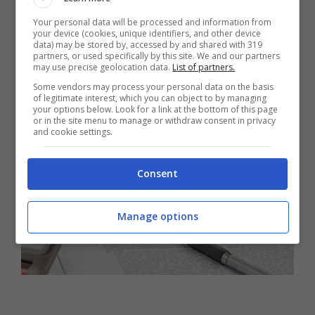
Your personal data will be processed and information from
your device (cookies, unique identifiers, and other device
data) may be stored by, accessed by and shared with 319
Leggi anche:
Furto al supermercato,
partners, or used specifically by this site. We and our partners
may use precise geolocation data.
List of partners.
pensa bene a cosa stai facendo: ecco
Some vendors may process your personal data on the basis
cosa rischi
of legitimate interest, which you can object to by managing
your options below. Look for a link at the bottom of this page
or in the site menu to manage or withdraw consent in privacy
and cookie settings.
Consent
Manage options