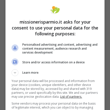
è adeguatamente segnalato
, la multa è
nulla. Nel caso in cui la strada sia a due
missionerisparmio.it asks for your
sensi di marcia oppure a due corsie, il
consent to use your personal data for the
dispositivo riesce a individuare tutti i mezzi
following purposes:
che passano, ma le multe sono valide solo a
Personalised advertising and content, advertising and
determinate condizioni. Se il dispositivo è
content measurement, audience research and
services development
posto su una carreggiata con una corsia a
Store and/or access information on a device
senso unico di marcia, chi procede è in
contravvenzione. Ma, su una strada
Learn more
extraurbana a doppio senso, il conducente
Your personal data will be processed and information from
your device (cookies, unique identifiers, and other device
non può accorgersi in tempo della presenza
data) may be stored by, accessed by and shared with 319
partners, or used specifically by this site. We and our partners
dell’autovelox sul lato e nella direzione
may use precise geolocation data.
List of partners.
Some vendors may process your personal data on the basis
opposta al senso di viaggio, né della
of legitimate interest, which you can object to by managing