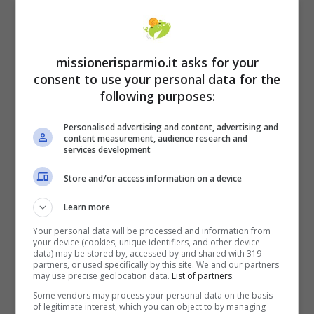
invalidità.
missionerisparmio.it asks for your
consent to use your personal data for the
following purposes:
Personalised advertising and content, advertising and
content measurement, audience research and
services development
Store and/or access information on a device
Learn more
Your personal data will be processed and information from
your device (cookies, unique identifiers, and other device
Entrando più nel dettaglio, le tabelle
data) may be stored by, accessed by and shared with 319
partners, or used specifically by this site. We and our partners
ministeriali prevedono
tre differenti
may use precise geolocation data.
List of partners.
percentuali
di invalidità del paziente
Some vendors may process your personal data on the basis
of legitimate interest, which you can object to by managing