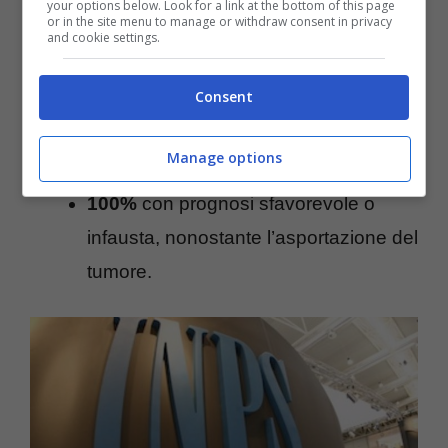
oncologico. Parliamo quindi dell’:
your options below. Look for a link at the bottom of this page
or in the site menu to manage or withdraw consent in privacy
and cookie settings.
11%
, nei casi di prognosi favorevole e
Consent
modesta compromissione funzionale;
70%
con prognosi favorevole e grave
Manage options
compromissione funzionale;
100%
con prognosi sfavorevole o
infausta, nonostante l’asportazione del
tumore.