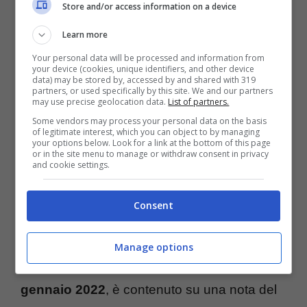
Store and/or access information on a device
Learn more
Your personal data will be processed and information from
your device (cookies, unique identifiers, and other device
data) may be stored by, accessed by and shared with 319
partners, or used specifically by this site. We and our partners
may use precise geolocation data.
List of partners.
Some vendors may process your personal data on the basis
of legitimate interest, which you can object to by managing
your options below. Look for a link at the bottom of this page
or in the site menu to manage or withdraw consent in privacy
and cookie settings.
Consent
Cosa cambia
Manage options
Il provvedimento,
pubblicato con data 18
gennaio 2022
, è contenuto su una nota del