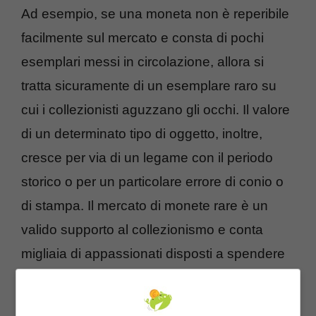
Ad esempio, se una moneta non è reperibile
facilmente sul mercato e consta di pochi
esemplari messi in circolazione, allora si
tratta sicuramente di un esemplare raro su
cui i collezionisti aguzzano gli occhi. Il valore
di un determinato tipo di oggetto, inoltre,
cresce per via di un legame con il periodo
storico o per un particolare errore di conio o
di stampa. Il mercato di monete rare è un
valido supporto al collezionismo e conta
migliaia di appassionati disposti a spendere
vere e proprie fortune pur di accaparrarsi dei
pezzi rari. Tanti sono disposti a pagare cifre