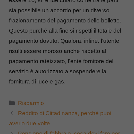
essere 10, si rende chiaro come tra le parti
sia possibile un accordo per un diverso
frazionamento del pagamento delle bollette.
Questo purché alla fine si rispetti il totale del
pagamento dovuto. Qualora, infine, l’utente
risulti essere moroso anche rispetto al
pagamento rateizzato, l’ente fornitore del
servizio è autorizzato a sospendere la
fornitura di luce e gas.
Categorie
Risparmio
Reddito di Cittadinanza, perchè puoi
averlo due volte
Pensione di febbraio, cosa devi fare per