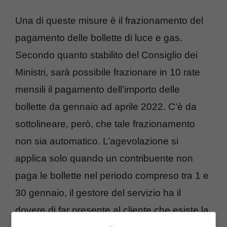
Una di queste misure è il frazionamento del
pagamento delle bollette di luce e gas.
Secondo quanto stabilito del Consiglio dei
Ministri, sarà possibile frazionare in 10 rate
mensili il pagamento dell’importo delle
bollette da gennaio ad aprile 2022. C’è da
sottolineare, però, che tale frazionamento
non sia automatico. L’agevolazione si
applica solo quando un contribuente non
paga le bollette nel periodo compreso tra 1 e
30 gennaio, il gestore del servizio ha il
dovere di far presente al cliente che esiste la