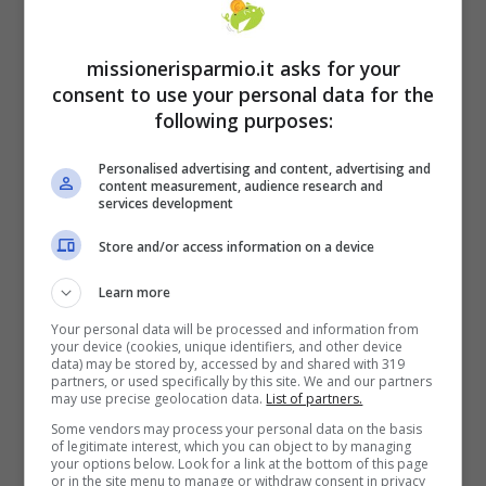
possibilità di rateizzazione e il contribuente
stesso può decidere di attivarla. I pagamenti
missionerisparmio.it asks for your
dovranno corrispondere alla fatturazione
consent to use your personal data for the
prevista dal contratto. Se la bolletta viene
following purposes:
pagata ogni due mesi, anche le rate
Personalised advertising and content, advertising and
dovranno essere bimestrali.
content measurement, audience research and
services development
Store and/or access information on a device
Learn more
Your personal data will be processed and information from
your device (cookies, unique identifiers, and other device
data) may be stored by, accessed by and shared with 319
partners, or used specifically by this site. We and our partners
may use precise geolocation data.
List of partners.
Some vendors may process your personal data on the basis
of legitimate interest, which you can object to by managing
your options below. Look for a link at the bottom of this page
or in the site menu to manage or withdraw consent in privacy