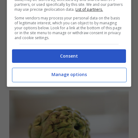
meno presente nei negozi. Ecco, infatti, quali
partners, or used specifically by this site. We and our partners
may use precise geolocation data.
List of partners.
prodotti potresti non trovare nei supermercati.
Some vendors may process your personal data on the basis
of legitimate interest, which you can object to by managing
Secondo il bollettino diffuso dalla Borsa
your options below. Look for a link at the bottom of this page
or in the site menu to manage or withdraw consent in privacy
merci telematica italiana, nei supermercati
and cookie settings.
iniziano a scarseggiare i
carciofi
. In questo
caso, però, la causa sarebbe da individuare
Consent
nel
mal tempo
che ha colpito l’Italia nelle
Manage options
scorse settimane.