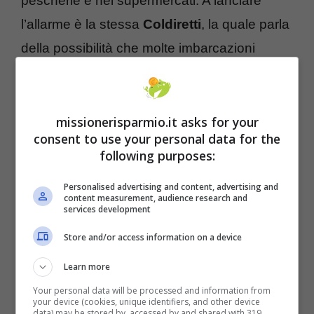
pescherie e nei supermercati. A lanciare
l’allarme è la stessa
Coldiretti
, la quale parla
della possibilità che molte imbarcazioni
restino ferme del tutto nell’immediato futuro.
missionerisparmio.it asks for your
consent to use your personal data for the
following purposes:
Personalised advertising and content, advertising and
content measurement, audience research and
services development
Store and/or access information on a device
Learn more
Your personal data will be processed and information from
Ma non è solo il pesce ad essere sempre
your device (cookies, unique identifiers, and other device
data) may be stored by, accessed by and shared with 319