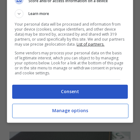
Store and/or access information on a device
Learn more
Your personal data will be processed and information from
your device (cookies, unique identifiers, and other device
data) may be stored by, accessed by and shared with 319
partners, or used specifically by this site. We and our partners
may use precise geolocation data.
List of partners.
Some vendors may process your personal data on the basis
of legitimate interest, which you can object to by managing
your options below. Look for a link at the bottom of this page
Inoltre, è necessario soddisfare un
requisito
or in the site menu to manage or withdraw consent in privacy
and cookie settings.
legato all’i
mporto minimo
. Questo, infatti,
non deve essere inferiore a quello previsto
Consent
per ottenere l’assegno sociale, maggiorato
del
20%.
Questo vuol dire che dovrà essere
Manage options
minimo di
561,72€
.