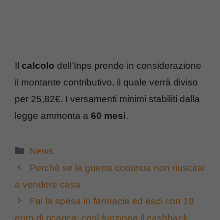
Il
calcolo
dell’Inps prende in considerazione
il montante contributivo, il quale verrà diviso
per 25,82€. I versamenti minimi stabiliti dalla
legge ammonta a
60 mesi
.
Categorie
News
Perchè se la guerra continua non riuscirai
a vendere casa
Fai la spesa in farmacia ed esci con 19
euro di ricarica: così funziona il cashback