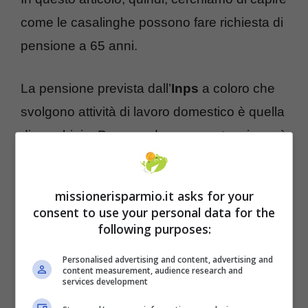
come le casalinghe possono fare richiesta di
pensione a 65 anni.
La pensione prevista dall’
Inps
a coloro che
svolgono attività di lavoro domestico è quella
di vecchiaia. Per accedere a questa misura è
necessario fare richiesta, anche a partire da
57 anni d’età
. Il requisito minimo per
missionerisparmio.it asks for your
ottenere l’assegno è quello di aver maturato
consent to use your personal data for the
following purposes:
almeno
5 anni di contributi
.
Personalised advertising and content, advertising and
content measurement, audience research and
services development