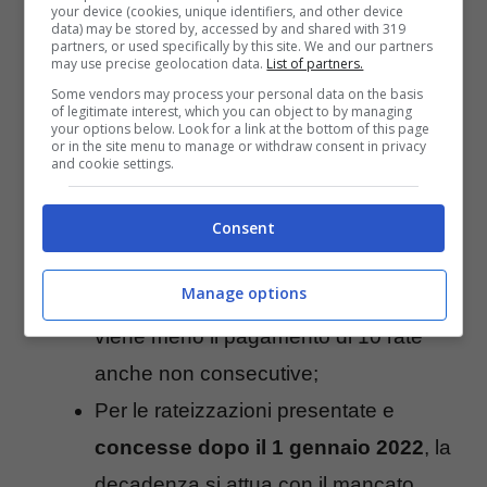
your device (cookies, unique identifiers, and other device
data) may be stored by, accessed by and shared with 319
partners, or used specifically by this site. We and our partners
may use precise geolocation data.
List of partners.
Per la rateizzazione
in essere dall’8
Some vendors may process your personal data on the basis
of legitimate interest, which you can object to by managing
marzo 2020
, la decadenza si
your options below. Look for a link at the bottom of this page
or in the site menu to manage or withdraw consent in privacy
concretizza con 18 rate non pagate
and cookie settings.
anche non consecutive;
Per la rateizzazione
concessa dall’8
Consent
marzo 2020 al 31 agosto 2021
, la
Manage options
decadenza si attua nel momento in cui
viene meno il pagamento di 10 rate
anche non consecutive;
Per le rateizzazioni presentate e
concesse dopo il 1 gennaio 2022
, la
decadenza si attua con il mancato