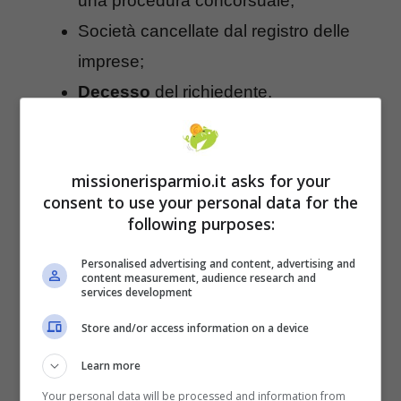
una procedura concorsuale;
Società cancellate dal registro delle
imprese;
Decesso
del richiedente.
Per quanto riguarda la decadenza per
inadempienza, questa si concretizza in:
missionerisparmio.it asks for your
consent to use your personal data for the
following purposes:
Personalised advertising and content, advertising and
content measurement, audience research and
services development
Store and/or access information on a device
Learn more
Your personal data will be processed and information from