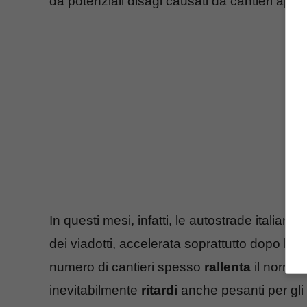
da potenziali disagi causati da cantieri aperti
In questi mesi, infatti, le autostrade italiane
dei viadotti, accelerata soprattutto dopo la 
numero di cantieri spesso
rallenta
il normal
inevitabilmente
ritardi
anche pesanti per gli a