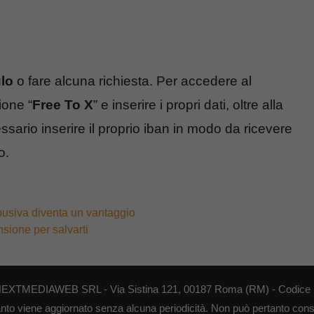
lo
o fare alcuna richiesta. Per accedere al
ione “
Free To X
” e inserire i propri dati, oltre alla
essario inserire il proprio iban in modo da ricevere
o.
abusiva diventa un vantaggio
sione per salvarti
di NEXTMEDIAWEB SRL - Via Sistina 121, 00187 Roma (RM) - Codice F
anto viene aggiornato senza alcuna periodicità. Non può pertanto consid