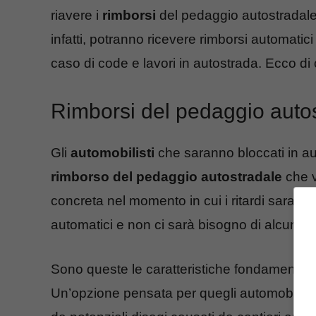
riavere i
rimborsi
del pedaggio autostradale. G
infatti, potranno ricevere rimborsi automati
caso di code e lavori in autostrada. Ecco di 
Rimborsi del pedaggio autost
Gli
automobilisti
che saranno bloccati in a
rimborso del pedaggio autostradale
che v
concreta nel momento in cui i ritardi saranno
automatici e non ci sarà bisogno di alcuna
Sono queste le caratteristiche fondamentali 
Un’opzione pensata per quegli automobilisti