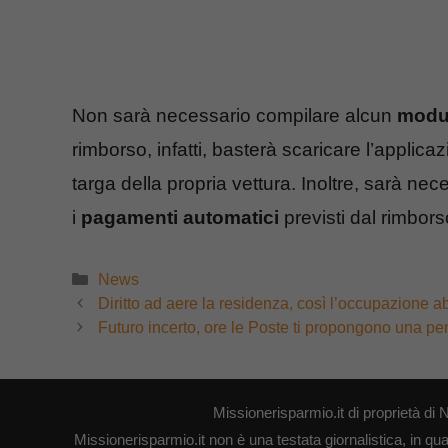
Non sarà necessario compilare alcun
modu
rimborso, infatti, basterà scaricare l’applicaz
targa della propria vettura. Inoltre, sarà nec
i
pagamenti automatici
previsti dal rimbors
Categorie
News
Diritto ad aere la residenza, così l’occupazione 
Futuro incerto, ore le Poste ti propongono una pen
Missionerisparmio.it di proprietà 
Missionerisparmio.it non è una testata giornalistica, in qu