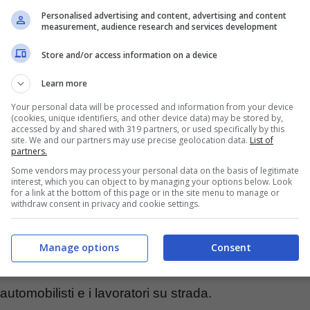
 su tutta la
rete
autostradale italiana.
Personalised advertising and content, advertising and content
measurement, audience research and services development
Store and/or access information on a device
Learn more
Your personal data will be processed and information from your device
(cookies, unique identifiers, and other device data) may be stored by,
accessed by and shared with 319 partners, or used specifically by this
site. We and our partners may use precise geolocation data.
List of
partners.
Some vendors may process your personal data on the basis of legitimate
interest, which you can object to by managing your options below. Look
for a link at the bottom of this page or in the site menu to manage or
withdraw consent in privacy and cookie settings.
 sono ricche di
cantieri,
per via della rivalutazione
strage del ponte Morandi. Tuttavia, il grande
Manage options
Consent
e traffico, causando code (anche chilometriche) e,
utomobilisti e i lavoratori su strada.