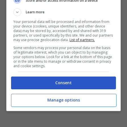
Store and/or access information on a device
presso i centri pubblici per l’impiego;
Learn more
Devono star svolgendo il
servizio
Your personal data will be processed and information from
civile nazionale
.
your device (cookies, unique identifiers, and other device
data) may be stored by, accessed by and shared with 319
partners, or used specifically by this site. We and our partners
may use precise geolocation data.
List of partners.
Se i figli di un nucleo familiare soddisfano
Some vendors may process your personal data on the basis
almeno uno di questi requisiti, in nucleo
of legitimate interest, which you can object to by managing
your options below. Look for a link at the bottom of this page
familiare può richiedere l’assegno unico
fino
or in the site menu to manage or withdraw consent in privacy
and cookie settings.
al compimento dei 21
anni dei figli stessi.
Consent
Manage options