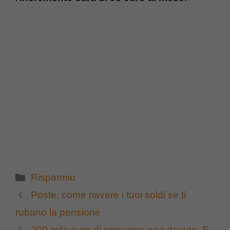
Categorie
Risparmio
Poste, come riavere i tuoi soldi se ti
rubano la pensione
200 mila euro di pensione non dovuta. E