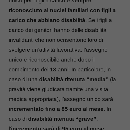
unico per i figli a carico è
sempre
riconosciuto ai nuclei familiari con figli a
carico che abbiano disabilità
. Se i figli a
carico dei genitori hanno delle disabilità
invalidanti che non ocnsentono loro di
svolgere un’attività lavorativa, l’assegno
unico è riconoscibile anche dopo il
compimento dei 18 anni. In particolare, in
caso di una
disabilità ritenuta “media”
(la
gravità viene giudicata tramite una visita
medica appropriata), l’assegno unico sarà
incrementato fino a 85 euro al mese
. In
caso di
disabilità ritenuta “grave”
,
l’
incremento sarà di 95 euro al mese
.