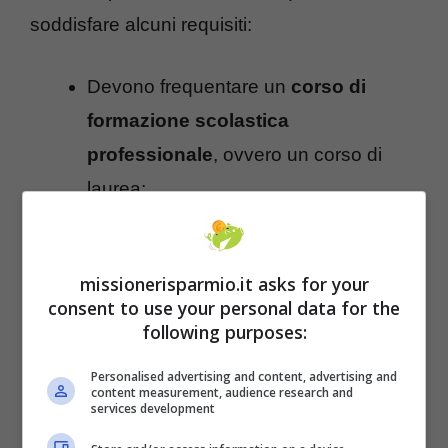
soddisfare alcuni requisiti:
Devono frequentare un
corso di
formazione scolastica
professionale
, ovvero un corso di
laurea;
Devono star svolgendo un
tirocinio
,
ovvero un’attività lavorativa, e essere
missionerisparmio.it asks for your
in possesso di un
reddito
consent to use your personal data for the
complessivo inferiore a 8.000 euro
following purposes:
all’anno
;
Personalised advertising and content, advertising and
Devono essere registrati come
content measurement, audience research and
services development
disoccupati in cerca di lavoro