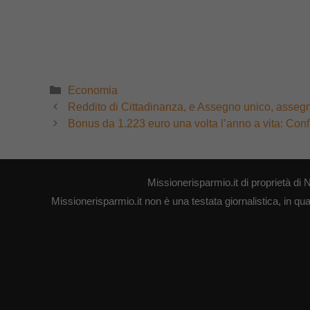
Categorie
Economia
Reddito di Cittadinanza, e Assegno unico, asseg
Bonus da 1.223 euro una volta l’anno a vita: Confi
Missionerisparmio.it di proprietà 
Missionerisparmio.it non è una testata giornalistica, in qu