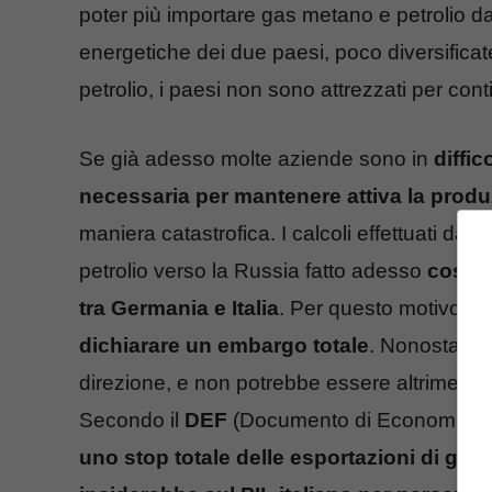
poter più importare gas metano e petrolio da
energetiche dei due paesi, poco diversific
petrolio, i paesi non sono attrezzati per con
Se già adesso molte aziende sono in
diffic
necessaria per mantenere attiva la prod
maniera catastrofica. I calcoli effettuati d
petrolio verso la Russia fatto adesso
coster
tra Germania e Italia
. Per questo motivo
il 
dichiarare un embargo totale
. Nonostante 
direzione, e non potrebbe essere altrimenti, 
Secondo il
DEF
(Documento di Economia e F
uno stop totale delle esportazioni di gas