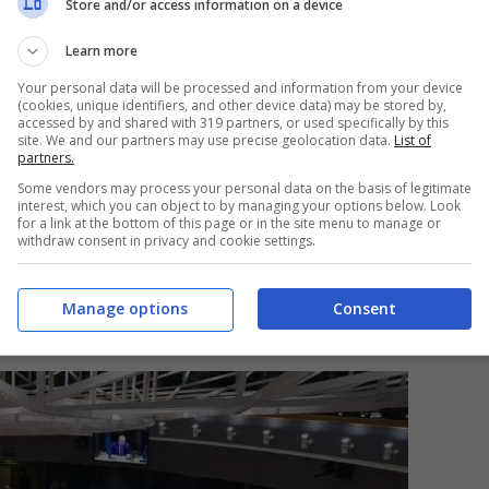
ali che vanno dallo 0,8% al 2,3% del 2022 e
Store and/or access information on a device
Learn more
Your personal data will be processed and information from your device
(cookies, unique identifiers, and other device data) may be stored by,
accessed by and shared with 319 partners, or used specifically by this
site. We and our partners may use precise geolocation data.
List of
partners.
Some vendors may process your personal data on the basis of legitimate
interest, which you can object to by managing your options below. Look
for a link at the bottom of this page or in the site menu to manage or
withdraw consent in privacy and cookie settings.
Manage options
Consent