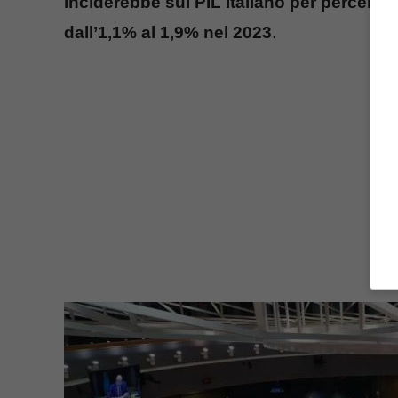
inciderebbe sul PIL italiano per percentu
dall’1,1% al 1,9% nel 2023
.