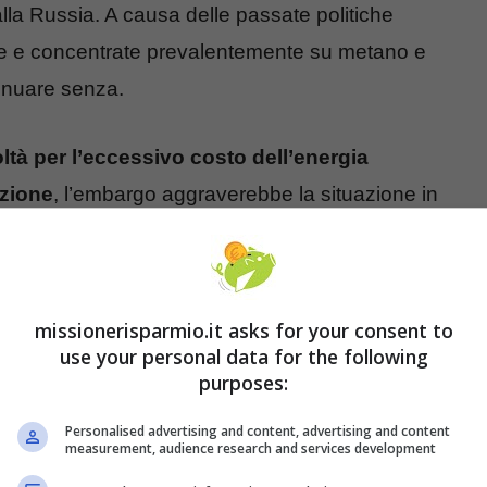
lla Russia. A causa delle passate politiche
ate e concentrate prevalentemente su metano e
tinuare senza.
oltà per l’eccessivo costo dell’energia
uzione
, l’embargo aggraverebbe la situazione in
agli esperti mostrano come un embargo a gas e
ebbe a 1 milione di persone il posto di lavoro
Parlamento di Bruxelles è molto restio a
missionerisparmio.it asks for your consent to
questo, le sanzioni puntano proprio in quella
use your personal data for the following
visto che è dove la Russia soffrirebbe di più.
purposes:
inanza) del 2022 redatto dal Governo italiano,
Personalised advertising and content, advertising and content
measurement, audience research and services development
 e petrolio dalla Russia inciderebbe