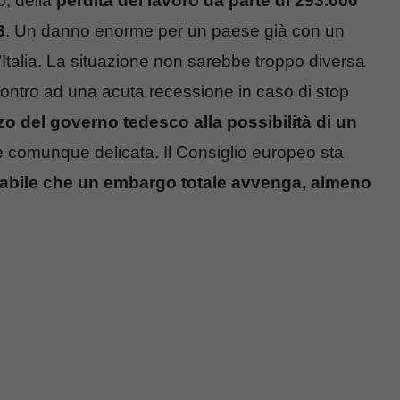
o, della
perdita del lavoro da parte di 293.000
3
. Un danno enorme per un paese già con un
talia. La situazione non sarebbe troppo diversa
ontro ad una acuta recessione in caso di stop
o del governo tedesco alla possibilità di un
 è comunque delicata. Il Consiglio europeo sta
bile che un embargo totale avvenga, almeno