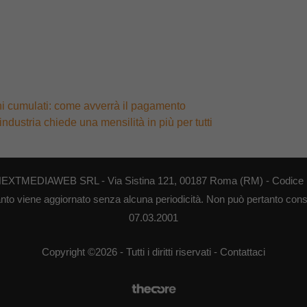
ni cumulati: come avverrà il pagamento
ndustria chiede una mensilità in più per tutti
di NEXTMEDIAWEB SRL - Via Sistina 121, 00187 Roma (RM) - Codice F
anto viene aggiornato senza alcuna periodicità. Non può pertanto consid
07.03.2001
Copyright ©2026 - Tutti i diritti riservati -
Contattaci