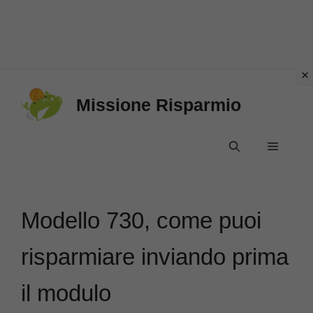
Vai
Missione Risparmio
al
contenuto
Menu
Modello 730, come puoi
risparmiare inviando prima
il modulo