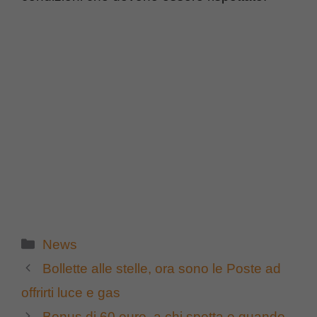
Categorie
News
Bollette alle stelle, ora sono le Poste ad
offrirti luce e gas
Bonus di 60 euro, a chi spetta e quando