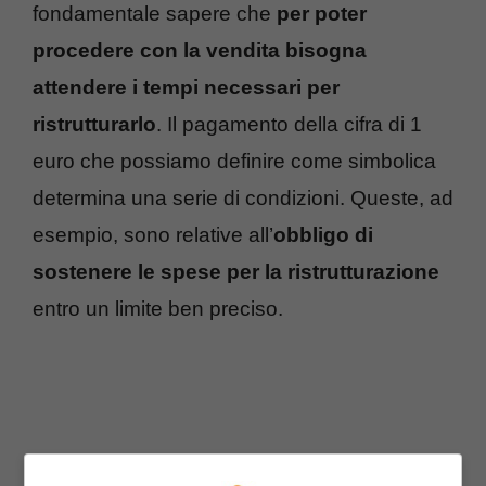
fondamentale sapere che
per poter
procedere con la vendita bisogna
attendere i tempi necessari per
ristrutturarlo
.
Il pagamento della cifra di 1
euro che possiamo definire come simbolica
determina una serie di condizioni. Queste, ad
esempio, sono relative all’
obbligo di
sostenere le spese per la ristrutturazione
entro un limite ben preciso.