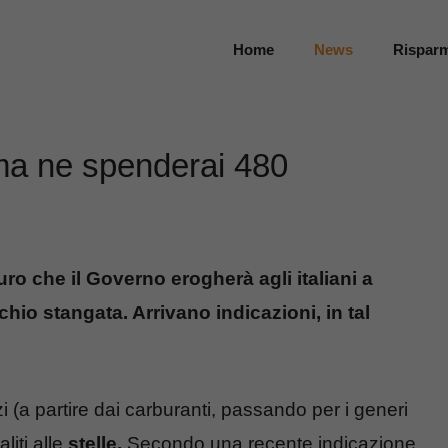
Home
News
Rispar
 ma ne spenderai 480
ro che il Governo erogherà agli italiani a
chio stangata. Arrivano indicazioni, in tal
i (a partire dai carburanti, passando per i generi
liti alle
stelle.
Secondo una recente indicazione