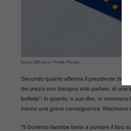
bonus 200 euro / Fonte: Pexels
Secondo quanto afferma il presidente del
C
dei prezzi non bisogna solo parlare, di una
bollette”: in quanto, a suo dire, si sommano
hanno una grave conseguenza. Rischiano di 
“Il Governo farebbe bene a puntare il faro sul