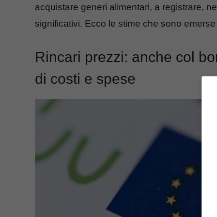
acquistare generi alimentari, a registrare, neg
significativi. Ecco le stime che sono emerse 
Rincari prezzi: anche col b
di costi e spese