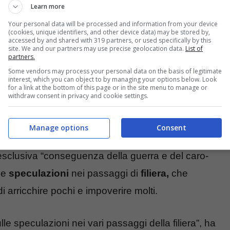
Learn more
Your personal data will be processed and information from your device
(cookies, unique identifiers, and other device data) may be stored by,
accessed by and shared with 319 partners, or used specifically by this
site. We and our partners may use precise geolocation data.
List of
partners.
Some vendors may process your personal data on the basis of legitimate
interest, which you can object to by managing your options below. Look
for a link at the bottom of this page or in the site menu to manage or
withdraw consent in privacy and cookie settings.
Manage options
Consent
odacons
, Carlo
Rienzi
, per spiegare gli aumenti
 esclusiva “conseguenza della guerra e del caro-
 le
speculazioni
nei passaggi di
filiera,
che
arricchire pochi e impoverire molti.
le speculazioni nei vari passaggi della filiera”, ha