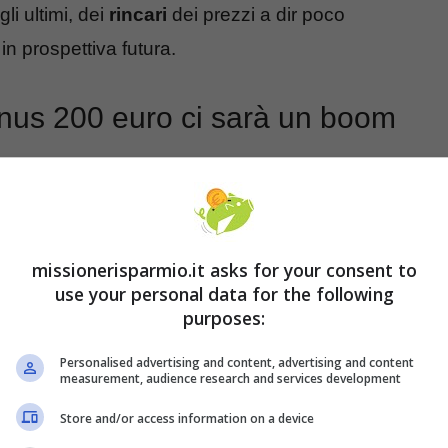
li ultimi, dei
rincari
dei prezzi a dir poco
in prospettiva futura.
onus 200 euro ci sarà un boom
missionerisparmio.it asks for your consent to
use your personal data for the following
purposes:
Personalised advertising and content, advertising and content
measurement, audience research and services development
Store and/or access information on a device