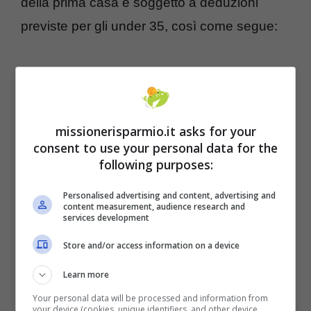
della prima casa è soggetto a deduzioni
previste per gli under 35, così come segue:
missionerisparmio.it asks for your
consent to use your personal data for the
following purposes:
Personalised advertising and content, advertising and
content measurement, audience research and
services development
Store and/or access information on a device
detraibilità del 19% dei canoni di
leasing fino a un importo massimo di
Learn more
8.000 euro annui;
Your personal data will be processed and information from
your device (cookies, unique identifiers, and other device