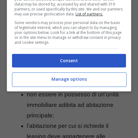
detraibilità del 19% pari al prezzo del
data) may be stored by, accessed by and shared with 319
partners, or used specifically by this site. We and our partners
riscatto fino a un importo massimo di
may use precise geolocation data.
List of partners.
Some vendors may process your personal data on the basis
20.000 euro annui.
of legitimate interest, which you can object to by managing
your options below. Look for a link at the bottom of this page
or in the site menu to manage or withdraw consent in privacy
and cookie settings.
È necessario, tuttavia, che ricorrano i
seguenti requisiti:
Consent
un reddito complessivo non superiore
Manage options
a 55.000€;
non essere in possesso di un’unità
immobiliare adibita ad abitazione
principale;
l’abitazione per cui si richiede il
leasing deve appartenere alle