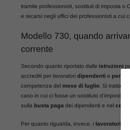
tramite professionisti, sostituti di imposta
e recarsi negli uffici dei professionisti a cui ci
Modello 730, quando arrivano
corrente
Secondo quanto riportato dalle
istruzioni
pe
accrediti per lavoratori
dipendenti
e
pensio
competenza del
mese di luglio
. Si tratta, q
caso in cui ci fosse un sostituto d’imposta, i
sulla
busta paga
dei dipendenti e nel
cedol
Per quanto riguarda, invece, i
lavoratori a