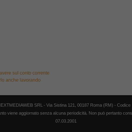
avere sul conto corrente
erlo anche lavorando
di NEXTMEDIAWEB SRL - Via Sistina 121, 00187 Roma (RM) - Codice F
anto viene aggiornato senza alcuna periodicità. Non può pertanto consid
07.03.2001