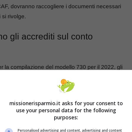
 o CAF, dovranno raccogliere i documenti necessari
 si rivolge.
 gli accrediti sul conto
r la compilazione del modello 730 per il 2022, gli
nati
verranno inviati a partire dalla retribuzione di
uindi, di
rimborsi IRPEF
e cedolare secca. Nel
 rimborsi verranno riconosciuti in maniera diretta
missionerisparmio.it asks for your consent to
ino
della pensione per, appunto, i pensionati.
use your personal data for the following
purposes:
utonomi
o altri contribuenti, se questi non hanno
Personalised advertising and content, advertising and content