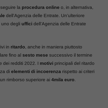
 seguire la
procedura online
o, in alternativa,
ale
dell’Agenzia delle Entrate. Un’ulteriore
n uno degli
uffici
dell’Agenzia delle Entrate
ivi in
ritardo
, anche in maniera piuttosto
dare fino al
sesto mese
successivo il termine
e dei redditi 2022. I
motivi
principali del ritardo
nza di
elementi di incoerenza
rispetto ai criteri
di un rimborso superiore ai
4mila euro
.