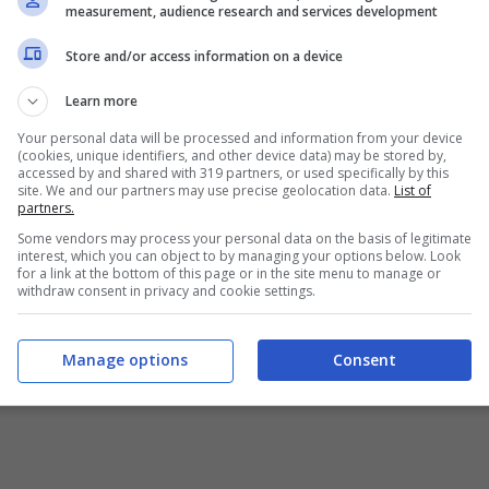
il rimborso sarà erogato
direttamente
measurement, audience research and services development
agamento saranno prevalentemente due:
Store and/or access information on a device
stale da parte del contribuente o, altrimenti,
titoli
Learn more
oste Italiane S.p.A. Quest’ultima opzione vale nel
Your personal data will be processed and information from your device
(cookies, unique identifiers, and other device data) may be stored by,
conto corrente.
accessed by and shared with 319 partners, or used specifically by this
site. We and our partners may use precise geolocation data.
List of
partners.
Some vendors may process your personal data on the basis of legitimate
interest, which you can object to by managing your options below. Look
for a link at the bottom of this page or in the site menu to manage or
withdraw consent in privacy and cookie settings.
Manage options
Consent