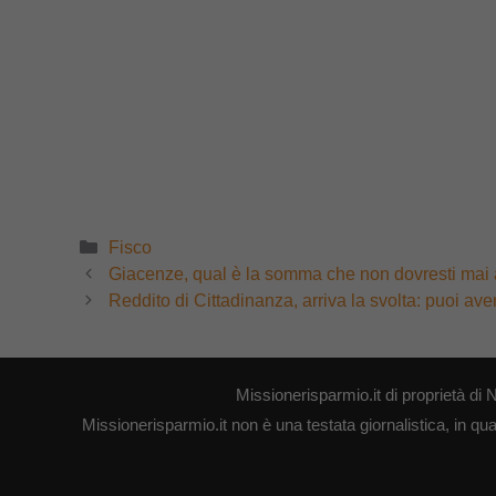
Categorie
Fisco
Giacenze, qual è la somma che non dovresti mai 
Reddito di Cittadinanza, arriva la svolta: puoi av
Missionerisparmio.it di proprietà 
Missionerisparmio.it non è una testata giornalistica, in qu