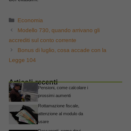
Categorie
Economia
Modello 730, quando arrivano gli
accrediti sul conto corrente
Bonus di luglio, cosa accade con la
Legge 104
Articoli recenti
Pensioni, come calcolare i
prossimi aumenti
Rottamazione fiscale,
attenzione al modulo da
usare
Passaporti, come devi