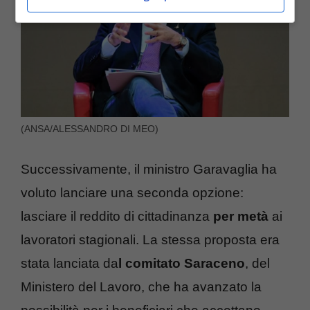
(ANSA/ALESSANDRO DI MEO)
Successivamente, il ministro Garavaglia ha
voluto lanciare una seconda opzione:
lasciare il reddito di cittadinanza
per metà
ai
lavoratori stagionali. La stessa proposta era
stata lanciata da
l comitato Saraceno
, del
Ministero del Lavoro, che ha avanzato la