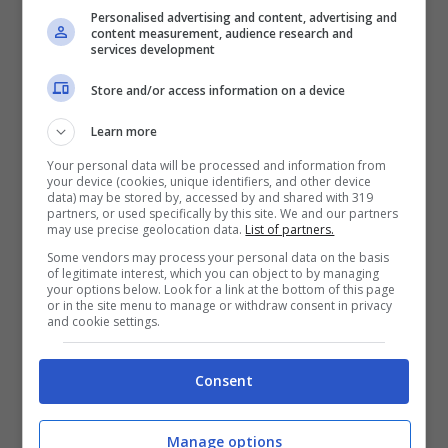
Personalised advertising and content, advertising and
su quote di cittadini
extracomunitari
per
content measurement, audience research and
services development
sopperire ai numeri mancanti.
Store and/or access information on a device
Learn more
Your personal data will be processed and information from
your device (cookies, unique identifiers, and other device
data) may be stored by, accessed by and shared with 319
partners, or used specifically by this site. We and our partners
may use precise geolocation data.
List of partners.
Some vendors may process your personal data on the basis
of legitimate interest, which you can object to by managing
your options below. Look for a link at the bottom of this page
or in the site menu to manage or withdraw consent in privacy
and cookie settings.
Consent
Manage options