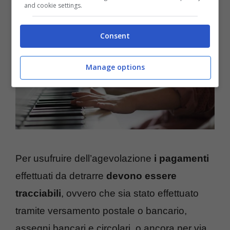
and cookie settings.
Consent
Manage options
Per usufruire dell’agevolazione
i pagamenti
effettuati da detrarre
devono essere
tracciabili
, ovvero che sia stato effettuato
tramite versamento postale o bancario,
assegni bancari e circolari, o ancora per via