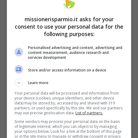
La detrazione fino a 1.000 euro
può essere
missionerisparmio.it asks for your
applicata per ogni figlio
e, nel caso di
consent to use your personal data for the
following purposes:
genitori separati, può essere ripartita. Spetta
soltanto per le spese sostenute, quindi, per i
Personalised advertising and content, advertising and
content measurement, audience research and
familiari a carico.
services development
Store and/or access information on a device
Learn more
Your personal data will be processed and information from
your device (cookies, unique identifiers, and other device
data) may be stored by, accessed by and shared with 319
partners, or used specifically by this site. We and our partners
may use precise geolocation data.
List of partners.
Some vendors may process your personal data on the basis
of legitimate interest, which you can object to by managing
your options below. Look for a link at the bottom of this page
or in the site menu to manage or withdraw consent in privacy