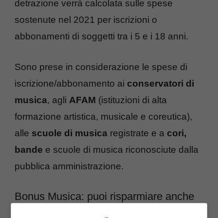
detrazione verrà calcolata sulle spese
sostenute nel 2021 per iscrizioni o
abbonamenti di soggetti tra i 5 e i 18 anni.
Sono prese in considerazione le spese di
iscrizione/abbonamento ai
conservatori di
musica
, agli
AFAM
(istituzioni di alta
formazione artistica, musicale e coreutica),
alle
scuole di musica
registrate e a
cori,
bande
e scuole di musica riconosciute dalla
pubblica amministrazione.
Bonus Musica: puoi risparmiare anche
più di 1.000 euro in tasse